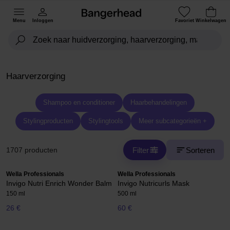
Menu
Inloggen
Favoriet
Winkelwagen
Haarverzorging
Shampoo en conditioner
Haarbehandelingen
Stylingproducten
Stylingtools
Meer subcategorieën +
Filter
Sorteren
1707 producten
Wella Professionals
Wella Professionals
Invigo Nutri Enrich Wonder Balm
Invigo Nutricurls Mask
150 ml
500 ml
26 €
60 €