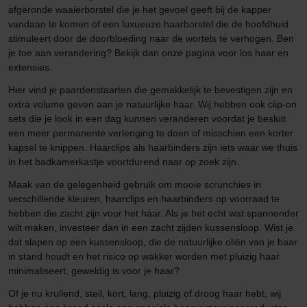
afgeronde waaierborstel die je het gevoel geeft bij de kapper
vandaan te komen of een luxueuze haarborstel die de hoofdhuid
stimuleert door de doorbloeding naar de wortels te verhogen. Ben
je toe aan verandering? Bekijk dan onze pagina voor los haar en
extensies.
Hier vind je paardenstaarten die gemakkelijk te bevestigen zijn en
extra volume geven aan je natuurlijke haar. Wij hebben ook clip-on
sets die je look in een dag kunnen veranderen voordat je besluit
een meer permanente verlenging te doen of misschien een korter
kapsel te knippen. Haarclips als haarbinders zijn iets waar we thuis
in het badkamerkastje voortdurend naar op zoek zijn.
Maak van de gelegenheid gebruik om mooie scrunchies in
verschillende kleuren, haarclips en haarbinders op voorraad te
hebben die zacht zijn voor het haar. Als je het echt wat spannender
wilt maken, investeer dan in een zacht zijden kussensloop. Wist je
dat slapen op een kussensloop, die de natuurlijke oliën van je haar
in stand houdt en het risico op wakker worden met pluizig haar
minimaliseert, geweldig is voor je haar?
Of je nu krullend, steil, kort, lang, pluizig of droog haar hebt, wij