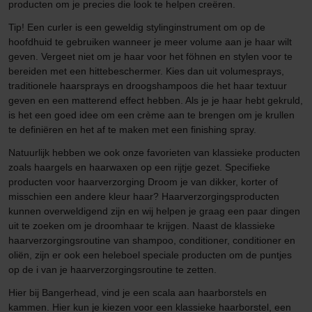
producten om je precies die look te helpen creëren.
Tip! Een curler is een geweldig stylinginstrument om op de
hoofdhuid te gebruiken wanneer je meer volume aan je haar wilt
geven. Vergeet niet om je haar voor het föhnen en stylen voor te
bereiden met een hittebeschermer. Kies dan uit volumesprays,
traditionele haarsprays en droogshampoos die het haar textuur
geven en een matterend effect hebben. Als je je haar hebt gekruld,
is het een goed idee om een crème aan te brengen om je krullen
te definiëren en het af te maken met een finishing spray.
Natuurlijk hebben we ook onze favorieten van klassieke producten
zoals haargels en haarwaxen op een rijtje gezet. Specifieke
producten voor haarverzorging Droom je van dikker, korter of
misschien een andere kleur haar? Haarverzorgingsproducten
kunnen overweldigend zijn en wij helpen je graag een paar dingen
uit te zoeken om je droomhaar te krijgen. Naast de klassieke
haarverzorgingsroutine van shampoo, conditioner, conditioner en
oliën, zijn er ook een heleboel speciale producten om de puntjes
op de i van je haarverzorgingsroutine te zetten.
Hier bij Bangerhead, vind je een scala aan haarborstels en
kammen. Hier kun je kiezen voor een klassieke haarborstel, een