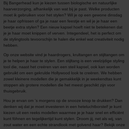
Bij Bangerhead kun je kiezen tussen biologische en natuurlijke
haarverzorging, afhankelijk van wat bij je past. Welke producten
moet ik gebruiken voor het stylen? Wil je op een gewone dinsdag
je haar opfrissen of ga je naar een feestje en wil je je haar een
beetje extra stylen? Een nieuw kapsel hoeft niet te betekenen dat
je je haar moet knippen of verven. Integendeel, het is perfect om
de stylingtools tevoorschijn te halen die enkel wat creativiteit nodig
hebben.
Op onze website vind je haardrogers, krultangen en stijltangen om
je te helpen je haar te stylen. Een stijltang is een veelzijdige styling
tool die, naast het creëren van een steil kapsel, ook kan worden
gebruikt om een gekrulde Hollywood look te creëren. We hebben
zowel kleinere modellen die je gemakkelijk in je weekendtas kunt
stoppen als grotere modellen die het meest geschikt zijn voor
thuisgebruik.
Hou je ervan om 's morgens op de snooze knop te drukken? Dan
denken wij dat je moet investeren in een heteluchtborstel! je kunt
kiezen uit een reeks modellen waarmee je je haar snel en efficiënt
kunt föhnen en tegelijkertijd kunt stylen. Droom jij, net als wij, van
zout water en een echte strandlook met golvend haar? Bekijk onze