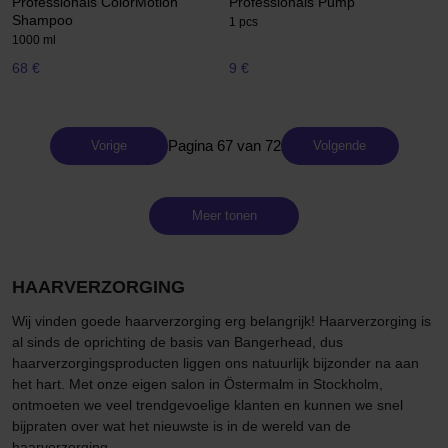
Professionals ColorMotion
Professionals Pump
Shampoo
1 pcs
1000 ml
68 €
9 €
Pagina 67 van 72
Vorige
Volgende
Meer tonen
HAARVERZORGING
Wij vinden goede haarverzorging erg belangrijk! Haarverzorging is
al sinds de oprichting de basis van Bangerhead, dus
haarverzorgingsproducten liggen ons natuurlijk bijzonder na aan
het hart. Met onze eigen salon in Östermalm in Stockholm,
ontmoeten we veel trendgevoelige klanten en kunnen we snel
bijpraten over wat het nieuwste is in de wereld van de
haarverzorging.