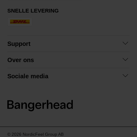
SNELLE LEVERING
Support
Contact
Over ons
Veelgestelde vragen
Over ons
Algemene voorwaarden
Sociale media
Samenwerken
Retourneren
Facebook
Verzending
Privacybeleid
Instagram
LinkedIn
© 2026 NordicFeel Group AB