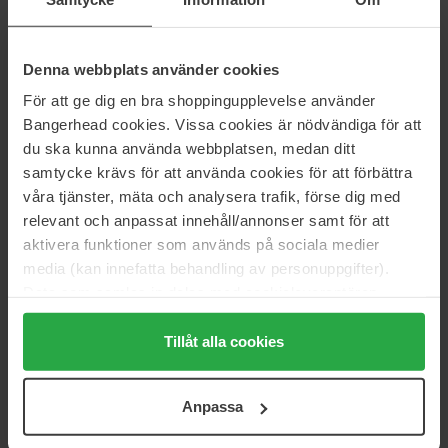
27 €
12 €
Denna webbplats använder cookies
Hyggee
Hyggee
Relief Chamomile Mist
Own Vegan Calming Toner
För att ge dig en bra shoppingupplevelse använder
100 ml
250 ml
Bangerhead cookies. Vissa cookies är nödvändiga för att
32 €
27 €
du ska kunna använda webbplatsen, medan ditt
samtycke krävs för att använda cookies för att förbättra
våra tjänster, mäta och analysera trafik, förse dig med
Hyggee
Hyggee
relevant och anpassat innehåll/annonser samt för att
All-In-One Care Cleansing Foam
All-In-One Cream
150ml
80ml
aktivera funktioner som används på sociala medier
media (kan innefatta behandling av personuppgifter).
26 €
46 €
Data som samlas in delas med cookieleverantören.
Genom att trycka på "Tillåt alla cookies" accepterar du
Hyggee
Hyggee
alla cookies, medan du under "Detaljer" kan anpassa
Tillåt alla cookies
All-In-One Eseence
All-In-One Mist
användningen av cookies. Du kan när som helst återkalla
110ml
100ml
ditt samtycke. För mer information se vår Cookie Policy
41 €
28 €
Anpassa
samt vår Integritetspolicy.