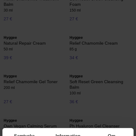
Balm
Foam
30 ml
150 ml
27 €
27 €
Hyggee
Hyggee
Natural Repair Cream
Relief Chamomile Cream
50 ml
85 g
39 €
34 €
Hyggee
Hyggee
Relief Chamomile Gel Toner
Soft Reset Green Cleansing
Balm
200 ml
100 ml
27 €
36 €
Hyggee
Hyggee
Own Vegan Calming Serum
Ph Hyaluron Gel Cleanser
50 ml
50 ml
Samtycke
Information
Om