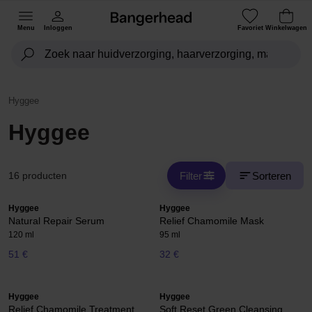
Menu
Inloggen
Favoriet
Winkelwagen
Hyggee
Hyggee
Filter
Sorteren
16 producten
Hyggee
Hyggee
Natural Repair Serum
Relief Chamomile Mask
120 ml
95 ml
51 €
32 €
Hyggee
Hyggee
Relief Chamomile Treatment
Soft Reset Green Cleansing