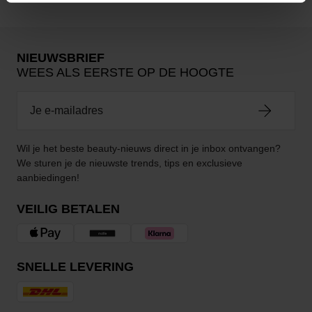
NIEUWSBRIEF
WEES ALS EERSTE OP DE HOOGTE
Wil je het beste beauty-nieuws direct in je inbox ontvangen?
We sturen je de nieuwste trends, tips en exclusieve
aanbiedingen!
VEILIG BETALEN
SNELLE LEVERING