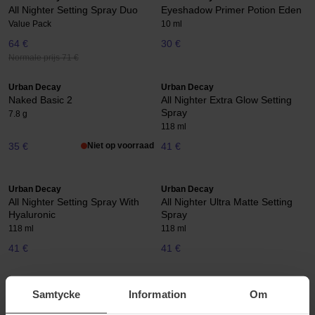
All Nighter Setting Spray Duo
Eyeshadow Primer Potion Eden
Value Pack
10 ml
64 €
30 €
Normale prijs 71 €
Urban Decay
Urban Decay
Naked Basic 2
All Nighter Extra Glow Setting
Spray
7.8 g
118 ml
35 €
Niet op voorraad
41 €
Urban Decay
Urban Decay
All Nighter Setting Spray With
All Nighter Ultra Matte Setting
Hyaluronic
Spray
118 ml
118 ml
41 €
41 €
Urban Decay
Urban Decay
Samtycke
Information
Om
Naked 3 Palette
Lip Toy Stained Glossing Oil