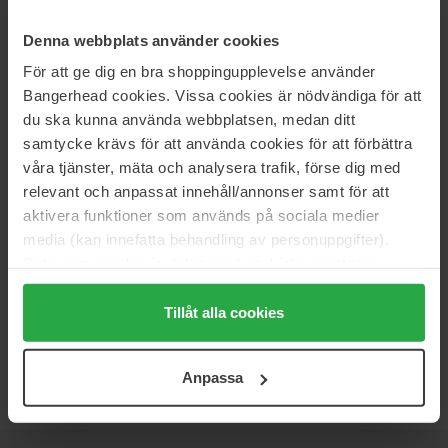
15.6 g
15 g
55 €
Niet op voorraad
26 €
Denna webbplats använder cookies
För att ge dig en bra shoppingupplevelse använder
Bangerhead cookies. Vissa cookies är nödvändiga för att
Urban Decay
Urban Decay
Eyeshadow Primer Potion Anti-
Face Bond Waterproof Liquid
du ska kunna använda webbplatsen, medan ditt
Aging
Luminizer All Day Glow
samtycke krävs för att använda cookies för att förbättra
10 ml
30 ml
våra tjänster, mäta och analysera trafik, förse dig med
30 €
48 €
relevant och anpassat innehåll/annonser samt för att
aktivera funktioner som används på sociala medier
media (kan innefatta behandling av personuppgifter).
Urban Decay
Urban Decay
Stay Naked Correcting
Stay Naked Weightless Liquid
Data som samlas in delas med cookieleverantören.
Concealer
Foundation
Genom att trycka på "Tillåt alla cookies" accepterar du
Stay Naked Correcting Concealer
Stay Naked Weightless Liquid
alla cookies, medan du under "Detaljer" kan anpassa
Tillåt alla cookies
Foundation
användningen av cookies. Du kan när som helst återkalla
27 €
Niet op voorraad
36 €
Niet op voorraad
ditt samtycke. För mer information se vår Cookie Policy
Anpassa
samt vår Integritetspolicy.