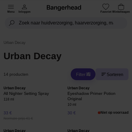
Menu
Inloggen
Favoriet
Winkelwagen
Urban Decay
Urban Decay
Filter
Sorteren
14 producten
Urban Decay
Urban Decay
All Nighter Setting Spray
Eyeshadow Primer Potion
Original
118 ml
10 ml
33 €
30 €
Niet op voorraad
Normale prijs 41 €
Urban Decay
Urban Decay