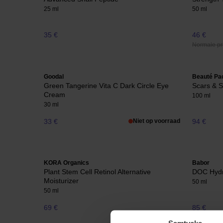
25 ml
50 ml
35 €
46 €
Normale pri
Goodal
Beauté Pac
Green Tangerine Vita C Dark Circle Eye
Scars & S
Cream
100 ml
30 ml
33 €
Niet op voorraad
94 €
KORA Organics
Babor
Plant Stem Cell Retinol Alternative
DOC Hydr
Moisturizer
50 ml
50 ml
69 €
85 €