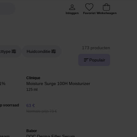
Inloggen
Favoriet
Winkelwagen
173 producten
cttype
Huidconditie
Populair
Clinique
 1%
Moisture Surge 100H Moisturizer
125 ml
op voorraad
63 €
Normale prijs 73 €
Babor
Cream
DOC Derma Filler Serum