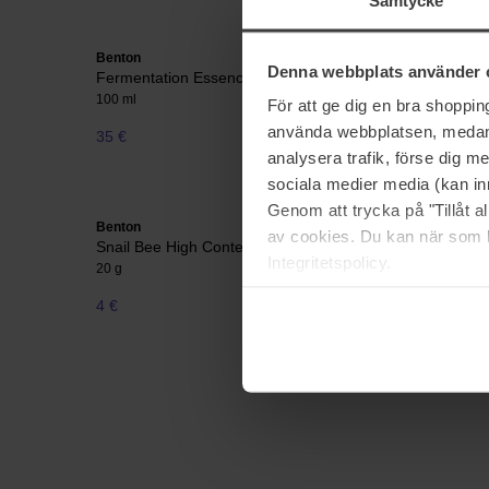
Samtycke
Benton
Benton
Denna webbplats använder 
Fermentation Essence
Fermenta
100 ml
30 g
För att ge dig en bra shoppi
använda webbplatsen, medan d
35 €
33 €
analysera trafik, förse dig 
sociala medier media (kan in
Genom att trycka på "Tillåt 
Benton
Benton
av cookies. Du kan när som h
Snail Bee High Content Mask Pack
Snail Bee
Integritetspolicy.
20 g
150 ml
4 €
27 €