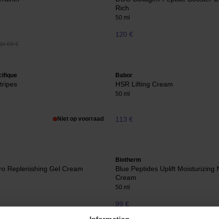
Rich
50 ml
120 €
js 68 €
ifique
Babor
tripes
HSR Lifting Cream
50 ml
Niet op voorraad
113 €
Biotherm
o Replenishing Gel Cream
Blue Peptides Uplift Moisturizing 
Cream
50 ml
99 €