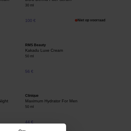
30 ml
100 €
Niet op voorraad
RMS Beauty
Kakadu Luxe Cream
50 ml
56 €
Clinique
Night
Maximum Hydrator For Men
50 ml
44 €