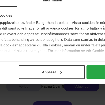
Information
Benton
cookies
tion Eye Cream
Snail Bee High Content Essence
60 ml
ngupplevelse använder Bangerhead cookies. Vissa cookies är nöd
itt samtycke krävs för att använda cookies för att förbättra vår
30 €
med relevant och anpassat innehåll/annonser samt för att aktiver
nefatta behandling av personuppgifter). Data som samlas in del
alla cookies" accepterar du alla cookies, medan du under "Detal
Benton
elst återkalla ditt samtycke. För mer information se vår Cookie
 High Content Skin
Snail Bee Ultimate Eye Cream
30 g
34 €
Anpassa
Pagina 1 van 8
Volgende