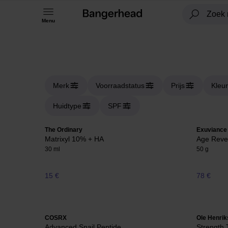
Menu
Merk
Voorraadstatus
Prijs
Kleur
Huidtype
SPF
The Ordinary
Exuviance
Matrixyl 10% + HA
Age Reve
30 ml
50 g
15 €
78 €
COSRX
Ole Henri
Advanced Snail Peptide
Strength 