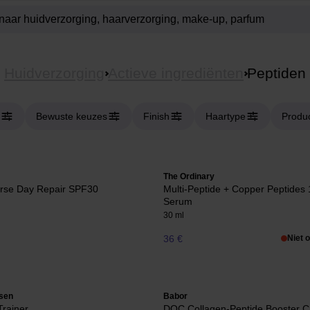
Huidverzorging
Actieve ingrediënten
Peptiden
Bewuste keuzes
Finish
Haartype
Produ
The Ordinary
rse Day Repair SPF30
Multi-Peptide + Copper Peptides
Serum
30 ml
36 €
Niet 
ksen
Babor
Trainer
DOC Collagen-Peptide Booster 