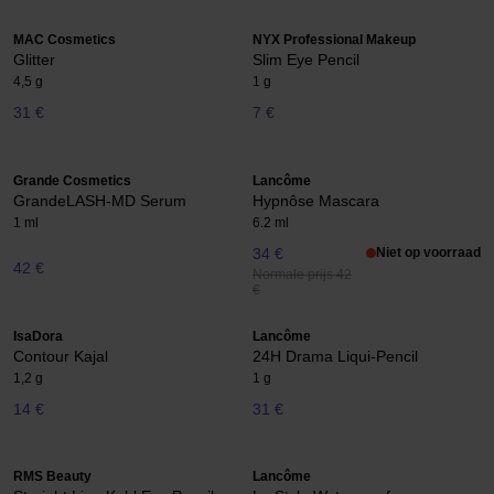
MAC Cosmetics
NYX Professional Makeup
Glitter
Slim Eye Pencil
4,5 g
1 g
31 €
7 €
Grande Cosmetics
Lancôme
GrandeLASH-MD Serum
Hypnôse Mascara
1 ml
6.2 ml
34 €
Niet op voorraad
42 €
Normale prijs 42
€
IsaDora
Lancôme
Contour Kajal
24H Drama Liqui-Pencil
1,2 g
1 g
14 €
31 €
RMS Beauty
Lancôme