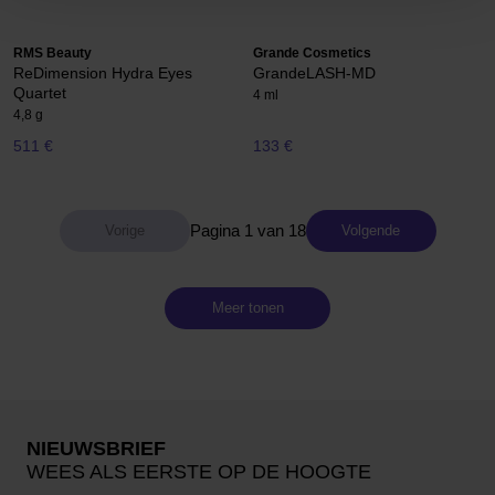
RMS Beauty
Grande Cosmetics
ReDimension Hydra Eyes
GrandeLASH-MD
Quartet
4 ml
4,8 g
511 €
133 €
Pagina 1 van 18
Volgende
Meer tonen
NIEUWSBRIEF
WEES ALS EERSTE OP DE HOOGTE