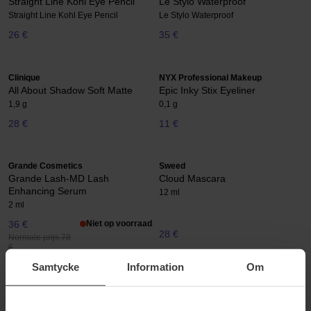
Straight Line Kohl Eye Pencil
Le Stylo Waterproof
Straight Line Kohl Eye Pencil
Le Stylo Waterproof
26 €
35 €
Clinique
NYX Professional Makeup
All About Shadow Soft Matte
Epic Inky Stix Eyeliner
1,9 g
0,1 g
28 €
11 €
Grande Cosmetics
Sweed
Grande Lash-MD Lash
Cloud Mascara
Enhancing Serum
12 ml
2 ml
36 €
Niet op voorraad
28 €
Normale prijs 78
€
Samtycke
Information
Om
Grande Cosmetics
L'Oréal Paris
Grande Brow Enhancing Serum
Clinically Proven Lash Serum
3 ml
1.9 ml