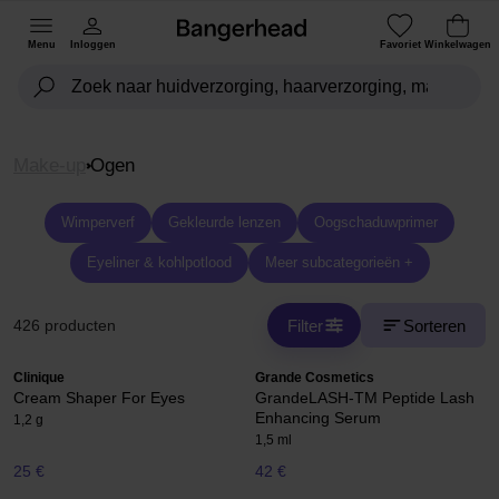
Menu
Inloggen
Favoriet
Winkelwagen
Make-up
Ogen
Wimperverf
Gekleurde lenzen
Oogschaduwprimer
Eyeliner & kohlpotlood
Meer subcategorieën +
Filter
Sorteren
426 producten
Clinique
Grande Cosmetics
Cream Shaper For Eyes
GrandeLASH-TM Peptide Lash
Enhancing Serum
1,2 g
1,5 ml
25 €
42 €