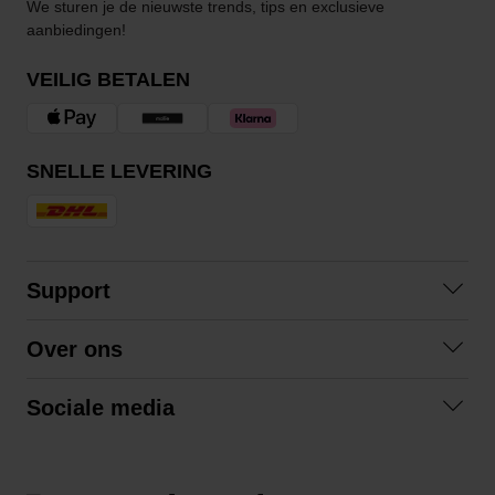
We sturen je de nieuwste trends, tips en exclusieve
aanbiedingen!
VEILIG BETALEN
SNELLE LEVERING
Support
Contact
Over ons
Veelgestelde vragen
Over ons
Algemene voorwaarden
Sociale media
Samenwerken
Retourneren
Facebook
Verzending
Privacybeleid
Instagram