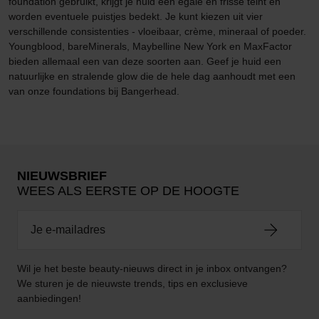
foundation gebruikt, krijgt je huid een egale en frisse teint en
worden eventuele puistjes bedekt. Je kunt kiezen uit vier
verschillende consistenties - vloeibaar, crème, mineraal of poeder.
Youngblood, bareMinerals, Maybelline New York en MaxFactor
bieden allemaal een van deze soorten aan. Geef je huid een
natuurlijke en stralende glow die de hele dag aanhoudt met een
van onze foundations bij Bangerhead.
NIEUWSBRIEF
WEES ALS EERSTE OP DE HOOGTE
Wil je het beste beauty-nieuws direct in je inbox ontvangen?
We sturen je de nieuwste trends, tips en exclusieve
aanbiedingen!