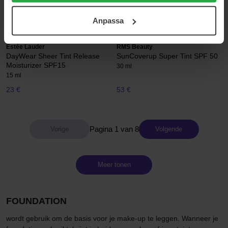
12 g
8 g
ditt samtycke. För mer information se vår Cookie Policy
36 €
29 €
Anpassa
samt vår Integritetspolicy.
Normale prijs 43 €
Estée Lauder
RMS Beauty
DayWear Sheer Tint Release
SunCoverup Super Tint SPF 50
Moisturizer SPF15
30 ml
15 ml
23 €
53 €
Pagina 1 van 8
Volgende
Meer tonen
FOUNDATION
wordt gebruik om de basis voor je make-up te leggen. Wanneer je