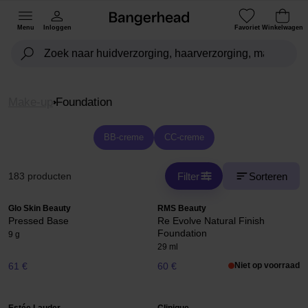
Menu
Inloggen
Favoriet
Winkelwagen
Make-up
Foundation
BB-creme
CC-creme
Filter
Sorteren
183 producten
Glo Skin Beauty
RMS Beauty
Pressed Base
Re Evolve Natural Finish
Foundation
9 g
29 ml
61 €
60 €
Niet op voorraad