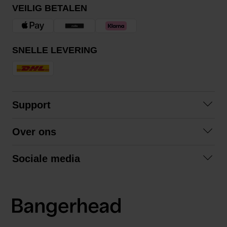
VEILIG BETALEN
SNELLE LEVERING
Support
Contact
Over ons
Veelgestelde vragen
Over ons
Algemene voorwaarden
Sociale media
Samenwerken
Retourneren
Facebook
Verzending
Privacybeleid
Instagram
LinkedIn