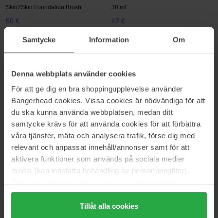
Skin2Skin Foundation Brush
30 ml
50 €
47 €
Samtycke
Information
Om
Estée Lauder
bareMinerals
Futurist Hydra Rescue
Original Matte Foundation
Moisturizing Makeup SPF45
SPF15
Denna webbplats använder cookies
35 ml
6 g
För att ge dig en bra shoppingupplevelse använder
61 €
43 €
Bangerhead cookies. Vissa cookies är nödvändiga för att
du ska kunna använda webbplatsen, medan ditt
Glo Skin Beauty
Estée Lauder
samtycke krävs för att använda cookies för att förbättra
C-Shield Anti-Pollution Moisture
Double Wear Stay-In-Place
våra tjänster, mäta och analysera trafik, förse dig med
Tint
Makeup SPF10
relevant och anpassat innehåll/annonser samt för att
50 ml
30 ml
aktivera funktioner som används på sociala medier
49 €
58 €
Niet op voorraad
media (kan innefatta behandling av personuppgifter).
Data som samlas in delas med cookieleverantören.
MAC Cosmetics
bareMinerals
Genom att trycka på "Tillåt alla cookies" accepterar du
Studio Fix Powder Plus
Original Loose Mineral
alla cookies, medan du under "Detaljer" kan anpassa
Tillåt alla cookies
Foundation
Foundation SPF15
användningen av cookies. Du kan när som helst återkalla