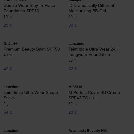
Estée Lauder
Clinique
Double Wear Stay-In-Place
iD Dramatically Different
Foundation SPF10
Moisturizing BB-Gel
15 ml
50 ml
29 €
33 €
Dr.Jart+
Lancôme
Premium Beauty Balm SPF50
Teint Idole Ultra Wear 24H
Longwear Foundation
40 ml
30 ml
42 €
62 €
Lancôme
MISSHA
Teint Idole Ultra Wear Shape
M Perfect Cover BB Cream
Sticks
SPF42/PA + + +
9 g
50 ml
54 €
23 €
Lancôme
Anastasia Beverly Hills