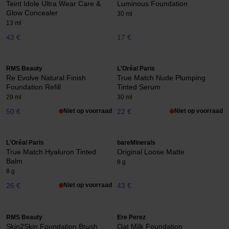
Teint Idole Ultra Wear Care &
Luminous Foundation
Glow Concealer
30 ml
13 ml
43 €
17 €
RMS Beauty
L'Oréal Paris
Re Evolve Natural Finish
True Match Nude Plumping
Foundation Refill
Tinted Serum
29 ml
30 ml
50 €
Niet op voorraad
22 €
Niet op voorraad
L'Oréal Paris
bareMinerals
True Match Hyaluron Tinted
Original Loose Matte
Balm
8 g
8 g
26 €
Niet op voorraad
43 €
RMS Beauty
Ere Perez
Skin2Skin Foundation Brush
Oat Milk Foundation