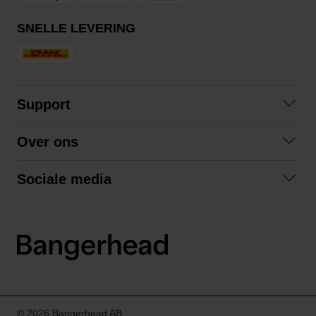
SNELLE LEVERING
Support
Contact
Over ons
Veelgestelde vragen
Over ons
Algemene voorwaarden
Sociale media
Samenwerken
Retourneren
Facebook
Verzending
Privacybeleid
Instagram
LinkedIn
© 2026 Bangerhead AB