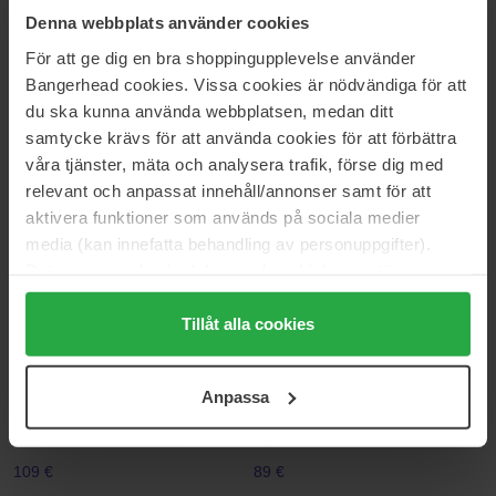
20 pcs
20 pcs
Denna webbplats använder cookies
9 €
10 €
För att ge dig en bra shoppingupplevelse använder
Bangerhead cookies. Vissa cookies är nödvändiga för att
du ska kunna använda webbplatsen, medan ditt
Hismile
Hismile
samtycke krävs för att använda cookies för att förbättra
Smilesticka
Smilesticka
20 pcs
20 pcs
våra tjänster, mäta och analysera trafik, förse dig med
relevant och anpassat innehåll/annonser samt för att
9 €
9 €
aktivera funktioner som används på sociala medier
media (kan innefatta behandling av personuppgifter).
Lenoites
MANTLE
Data som samlas in delas med cookieleverantören.
Mulberry Sleep Mask
The Big O
Genom att trycka på "Tillåt alla cookies" accepterar du
1 pcs
30 ml
alla cookies, medan du under "Detaljer" kan anpassa
Tillåt alla cookies
50 €
Niet op voorraad
41 €
användningen av cookies. Du kan när som helst återkalla
ditt samtycke. För mer information se vår Cookie Policy
Anpassa
Lenoites
Lenoites
samt vår Integritetspolicy.
Mulberry Silk Pillowcase
Mulberry Silk Sleeping Cap
1 pcs
1 pcs
109 €
89 €