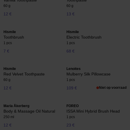
Vanilla Toothpaste
Toothpaste
60 g
60 g
12 €
13 €
Hismile
Hismile
Toothbrush
Electric Toothbrush
1 pcs
1 pcs
7 €
68 €
Hismile
Lenoites
Red Velvet Toothpaste
Mulberry Silk Pillowcase
60 g
1 pcs
12 €
109 €
Niet op voorraad
Maria Åkerberg
FOREO
Body & Massage Oil Natural
ISSA Mini Hybrid Brush Head
250 ml
1 pcs
12 €
23 €