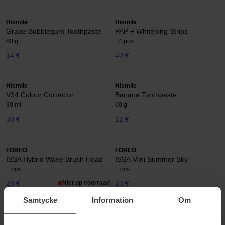
Hismile
Hismile
Grape Bubblegum Toothpaste
PAP + Whitening Strips
60 g
14 pcs
14 €
40 €
Hismile
Hismile
V34 Colour Corrector
Banana Toothpaste
30 ml
60 g
30 €
12 €
FOREO
FOREO
ISSA Hybrid Wave Brush Head
ISSA Mini Summer Sky
1 pcs
1 pcs
28 €
Niet op voorraad
23 €
Samtycke
Information
Om
Hismile
Hismile
Smilesticka
Smilesticka