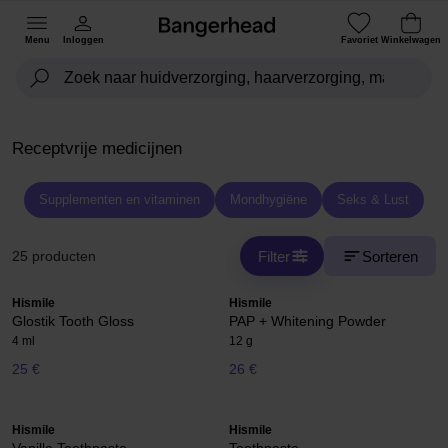
Menu
Inloggen
Favoriet
Winkelwagen
Receptvrije medicijnen
Supplementen en vitaminen
Mondhygiëne
Seks & Lust
Filter
Sorteren
25 producten
Hismile
Hismile
Glostik Tooth Gloss
PAP + Whitening Powder
4 ml
12 g
25 €
26 €
Hismile
Hismile