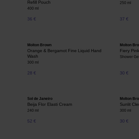
Refill Pouch
250 ml
400 ml
36 €
37 €
Molton Brown
Molton Br
Orange & Bergamot Fine Liquid Hand
Fiery Pin
Wash
Shower Ge
300 ml
28 €
30 €
Sol de Janeiro
Molton Br
Beija Flor Elasti Cream
Sunlit Cl
240 ml
300 ml
52 €
30 €