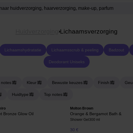
Huidverzorging
Lichaamsverzorging
Lichaamshydratatie
Lichaamsscrub & peeling
Badzout
Deodorant Uniseks
 notes
Kleur
Bewuste keuzes
Finish
Geur
Huidtype
Top notes
eiro
Molton Brown
t Bronze Glow Oil
Orange & Bergamot Bath &
Shower Gel
300 ml
30 €