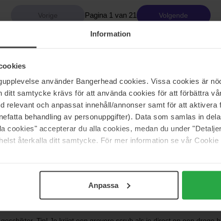
Pagina 1 van 21
Volgende
Information
Meer tonen
cookies
ngupplevelse använder Bangerhead cookies. Vissa cookies är nöd
itt samtycke krävs för att använda cookies för att förbättra vår
med relevant och anpassat innehåll/annonser samt för att aktiver
categorie lichaamsverzorging. In deze categorie hebben we body moist
nefatta behandling av personuppgifter). Data som samlas in del
ld. Ja, je hebt ons gehoord - hier is alles wat je nodig hebt om voor j
alla cookies" accepterar du alla cookies, medan du under "Detal
elst återkalla ditt samtycke. För mer information se vår Cookie
selingen zoals sterke zon en koude wind. Onze huid is van nature uit
htbalans te herstellen. We hebben lichtere bodylotions en romige bodybu
n, cellulitis bestrijden en verhelderen.
ns gezicht, moeten we ook goed voor ons lichaam zorgen. Soms moeten
Anpassa
id scrubt of exfolieert, verwijder je dode huidcellen, wat de celvernieu
rrel en scrubs met fijnere korrel.
b geschikter. Tip! Je krijgt een grovere scrub als je direct op een droge 