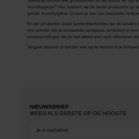
Natuurlijk komen alle grondstoffen uit de natuur en zij
mondhygiëne? Hier hebben we de beste producten op de 
goede mondhygiëne. Droom je van een klassieke Hollyw
Er zijn producten zoals tandenbleekstrips die de tanden 
een poeder dat je bestaande tandpasta verandert in een ef
mondspoelingen die je niet alleen een zeer effectieve r
Vergeet daarom je tanden niet op te nemen in je lichaam
NIEUWSBRIEF
WEES ALS EERSTE OP DE HOOGTE