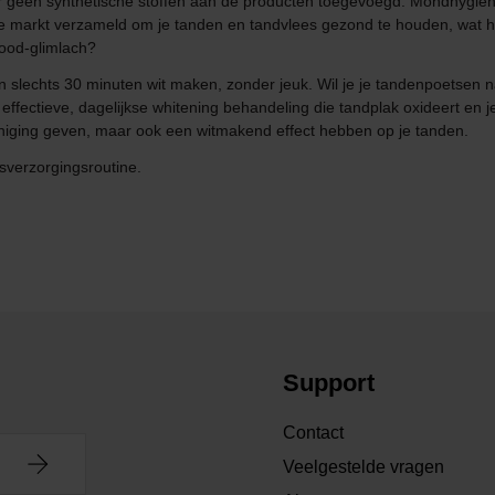
n er geen synthetische stoffen aan de producten toegevoegd. Mondhygië
markt verzameld om je tanden en tandvlees gezond te houden, wat ho
ood-glimlach?
in slechts 30 minuten wit maken, zonder jeuk. Wil je je tandenpoetsen n
fectieve, dagelijkse whitening behandeling die tandplak oxideert en je 
einiging geven, maar ook een witmakend effect hebben op je tanden.
sverzorgingsroutine.
Support
Contact
Veelgestelde vragen