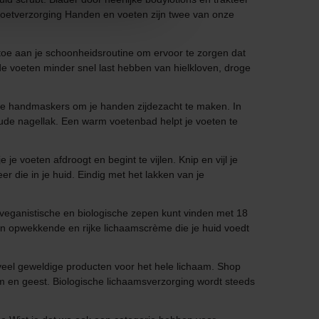
n voetverzorging Handen en voeten zijn twee van onze
toe aan je schoonheidsroutine om ervoor te zorgen dat
rde voeten minder snel last hebben van hielkloven, droge
de handmaskers om je handen zijdezacht te maken. In
 oude nagellak. Een warm voetenbad helpt je voeten te
 voeten afdroogt en begint te vijlen. Knip en vijl je
 die in je huid. Eindig met het lakken van je
je veganistische en biologische zepen kunt vinden met 18
een opwekkende en rijke lichaamscrème die je huid voedt
 veel geweldige producten voor het hele lichaam. Shop
m en geest. Biologische lichaamsverzorging wordt steeds