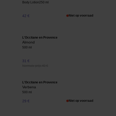
Body Lotion
250 ml
42 €
Niet op voorraad
L'Occitane en Provence
Almond
500 ml
31 €
Normale prijs 40 €
L'Occitane en Provence
Verbena
500 ml
29 €
Niet op voorraad