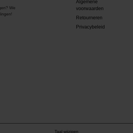
Algemene
angen? We
voorwaarden
dingen!
Retourneren
Privacybeleid
Taal wijzigen