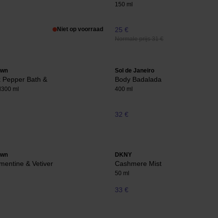
150 ml
Niet op voorraad
25 €
Normale prijs 31 €
own
Sol de Janeiro
k Pepper Bath &
Body Badalada
l
300 ml
400 ml
32 €
own
DKNY
ementine & Vetiver
Cashmere Mist
50 ml
33 €