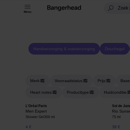
Menu
Handverzorging & voetverzorging
Douchegel
Merk
Voorraadstatus
Prijs
Base
Heart notes
Producttype
Huidconditie
L'Oréal Paris
Sol de Jan
Men Expert
Rio Sunse
Shower Gel
300 ml
75 ml
4 €
38 €