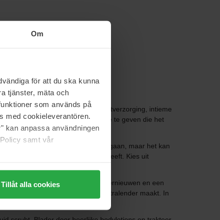
Om
vändiga för att du ska kunna
a tjänster, mäta och
a funktioner som används på
urizers, body scrubs, hand en voetverzorging, intieme
as med cookieleverantören.
e lichaam te zorgen en het de liefde te geven die het
jer" kan anpassa användningen
 Policy samt vår
gerust om met veranderingen om te gaan, maar het kan
tters voor wie extra vocht nodig heeft. Kies uit
 we onze huid helpen zichzelf te vernieuwen en een
Tillåt alla cookies
wing versnelt en je huid gladder en stralender maakt. In
huid scrubt. Blader door heerlijke bodylotions en trakteer