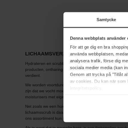
Samtycke
Denna webbplats använder 
För att ge dig en bra shoppi
LICHAAMSVERZORGING
använda webbplatsen, medan d
analysera trafik, förse dig 
Hydrateren en scrubben van het lichaam Welkom in onze 
sociala medier media (kan in
producten, ontharing en cadeaus en body care kits verzame
Genom att trycka på "Tillåt 
verdient.
av cookies. Du kan när som h
We worden voortdurend blootgesteld aan temperatuurwis
Integritetspolicy.
zijn dat we vocht moeten aanvullen om de natuurlijke voc
moisturisers met eigenschappen die hydrateren, verstevige
Net zoals we een huidverzorgingsroutine hebben voor o
lichaamsscrub is daarvoor de perfecte manier. Als je je hu
ons assortiment kun je kiezen tussen scrubs met grove ko
Als je weet dat je gevoelig bent, is een fijnkorrelige scru