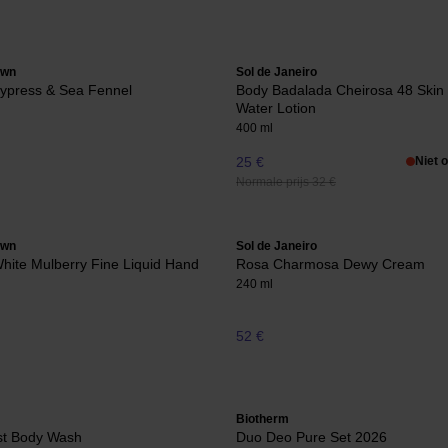
own
Sol de Janeiro
Cypress & Sea Fennel
Body Badalada Cheirosa 48 Skin
Water Lotion
400 ml
25 €
Niet 
Normale prijs 32 €
own
Sol de Janeiro
hite Mulberry Fine Liquid Hand
Rosa Charmosa Dewy Cream
240 ml
52 €
Biotherm
st Body Wash
Duo Deo Pure Set 2026