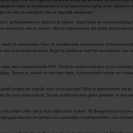
 categorie waar je kerstkalenders in lichaamsverzorging vindt. Hand e
gen ze niet de aandacht die ze eigenlijk verdienen.
ht, gehydrateerd en gezond te blijven. Voeg hand en voetverzorging 
 het verzorgen van je voeten. Wist je bijvoorbeeld dat goed gehydratee
 hand of voetmasker. Kies uit exfoliërende voetmaskers of hydrateren
or een luxe pedicure thuis. Begin je pedicure met het verwijderen van
 naar een ontspannende SPA. Scrub je voeten met een scrub voordat je je
ijden. Smeer je voeten in met een vette, hydraterende crème en masseer
 jezelf zorgen en tegelijk voor onze planeet? Wist je bijvoorbeeld dat 
f wil zijn voor onze natuur. Smeer jezelf met een goed geweten in met 
natuurlijke oliën die je huid zijdezacht maken. Bij Bangerhead vind je
rgingsproducten en geniet van natuurlijke voedingsstoffen voor lichaa