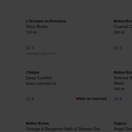
L'Occitane en Provence
Molton Br
Shea Butter
Coastal 
150 ml
300 ml
22 €
30 €
Normale prijs 28 €
Clinique
Molton Br
Deep Comfort
Refined W
Wash
Body Lotion
400 ml
300 ml
23 €
Niet op voorraad
28 €
Molton Brown
Fugazzi
Orange & Bergamot Bath & Shower Gel
Angel Du