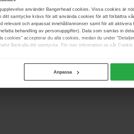
ngupplevelse använder Bangerhead cookies. Vissa cookies är nöd
itt samtycke krävs för att använda cookies för att förbättra vår
Support
med relevant och anpassat innehåll/annonser samt för att aktiver
nefatta behandling av personuppgifter). Data som samlas in del
Contact
alla cookies" accepterar du alla cookies, medan du under "Detal
elst återkalla ditt samtycke. För mer information se vår Cookie
Veelgestelde vragen
Algemene
angen? We
voorwaarden
dingen!
Retourneren
Anpassa
Privacybeleid