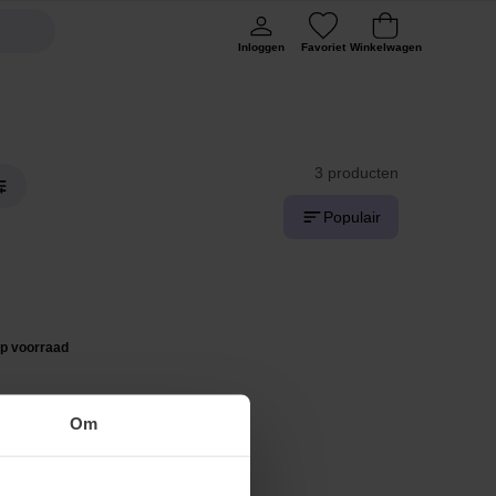
Inloggen
Favoriet
Winkelwagen
3 producten
Populair
op voorraad
Om