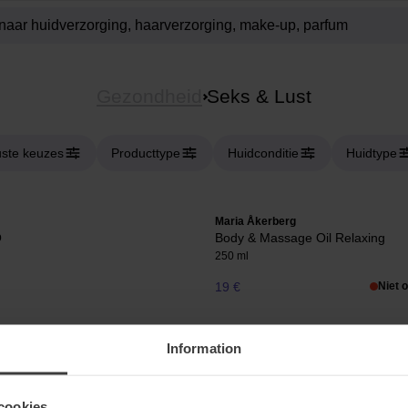
Gezondheid
Seks & Lust
ste keuzes
Producttype
Huidconditie
Huidtype
Maria Åkerberg
O
Body & Massage Oil Relaxing
250 ml
19 €
Niet 
Information
cookies