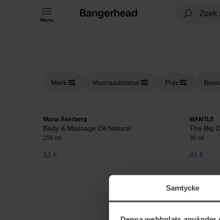
Menu
Merk
Voorraadstatus
Prijs
Bewu
Maria Åkerberg
MANTLE
Body & Massage Oil Natural
The Big 
250 ml
30 ml
12 €
41 €
Samtycke
Denna webbplats använder 