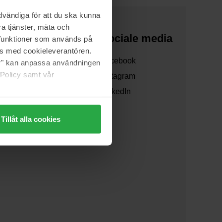
vändiga för att du ska kunna
a tjänster, mäta och
Over ons
Sociale media
a funktioner som används på
as med cookieleverantören.
Over ons
Facebook
jer" kan anpassa användningen
 Policy samt vår
Samenwerken
Instagram
Verzending
LinkedIn
Tillåt alla cookies