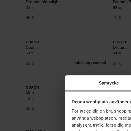
Dreams Moonlight
Dreams S
60 ml
60 ml
85 €
79 €
COACH
COACH
Coach
Dreams
50 ml
60 ml
82 €
Niet op voorraad
84 €
Samtycke
COACH
COACH
Man
Pure Plat
40 ml
60 ml
Denna webbplats använder 
50 €
82 €
För att ge dig en bra shoppi
använda webbplatsen, medan d
analysera trafik, förse dig 