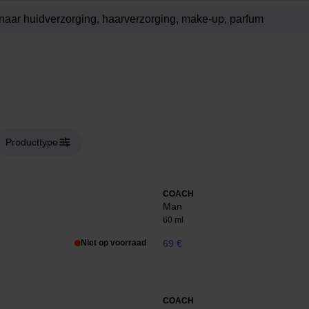
Producttype
COACH
Man
60 ml
Niet op voorraad
69 €
COACH