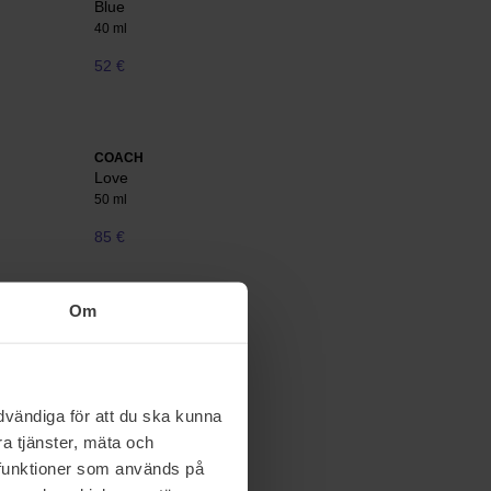
Blue
40 ml
52 €
COACH
Love
50 ml
85 €
Om
vändiga för att du ska kunna
a tjänster, mäta och
a funktioner som används på