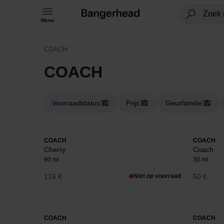
Menu
COACH
COACH
Voorraadstatus
Prijs
Geurfamilie
COACH
COACH
Cherry
Coach
90 ml
30 ml
115 €
Niet op voorraad
50 €
COACH
COACH