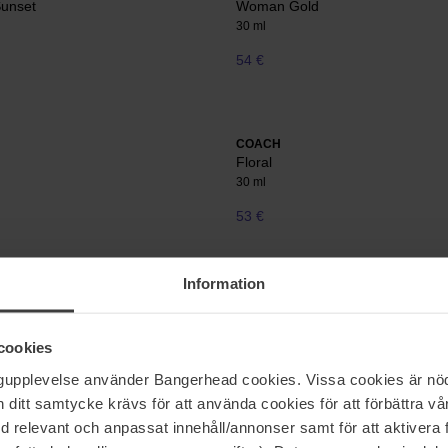
unset
Woman Gold
30 ml
54 €
COACH
Floral
30 ml
53 €
Information
inum
cookies
ngupplevelse använder Bangerhead cookies. Vissa cookies är nöd
itt samtycke krävs för att använda cookies för att förbättra vår
med relevant och anpassat innehåll/annonser samt för att aktiver