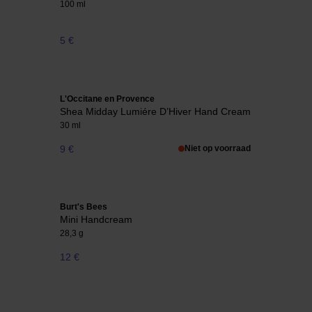
100 ml
5 €
L'Occitane en Provence
Shea Midday Lumiére D’Hiver Hand Cream
30 ml
9 €
Niet op voorraad
Burt's Bees
Mini Handcream
28,3 g
12 €