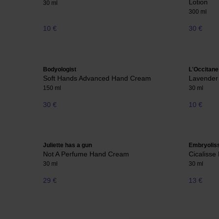
Lotion
30 ml
300 ml
10 €
30 €
Bodyologist
L'Occitane
Soft Hands Advanced Hand Cream
Lavender
150 ml
30 ml
30 €
10 €
Juliette has a gun
Embryolis
Not A Perfume Hand Cream
Cicalisse
30 ml
30 ml
29 €
13 €