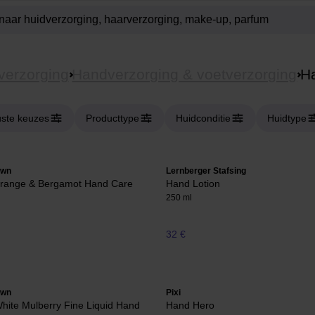
verzorging
Handverzorging & voetverzorging
H
ste keuzes
Producttype
Huidconditie
Huidtype
own
Lernberger Stafsing
 Orange & Bergamot Hand Care
Hand Lotion
250 ml
32 €
own
Pixi
hite Mulberry Fine Liquid Hand
Hand Hero