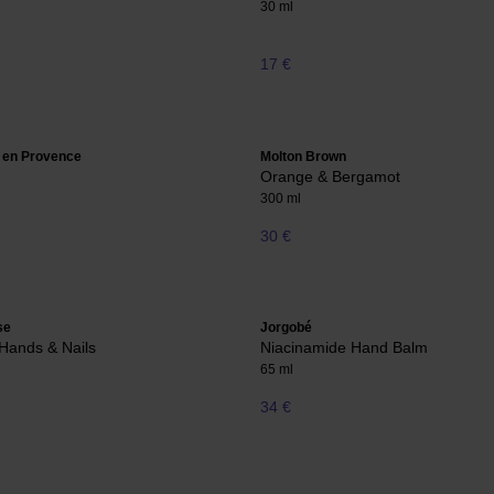
30 ml
17 €
 en Provence
Molton Brown
Orange & Bergamot
300 ml
30 €
se
Jorgobé
 Hands & Nails
Niacinamide Hand Balm
65 ml
34 €