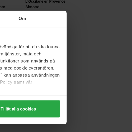
L'Occitane en Provence
eam
Almond
30 ml
Om
op voorraad
10 €
vändiga för att du ska kunna
Clinique
Deep Comfort
a tjänster, mäta och
75 ml
a funktioner som används på
as med cookieleverantören.
33 €
jer" kan anpassa användningen
 Policy samt vår
Tillåt alla cookies