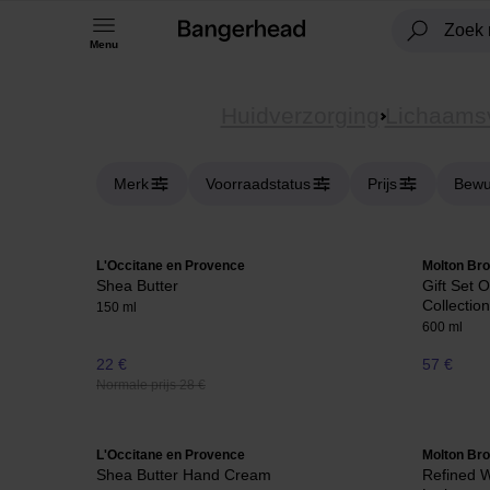
Menu
Huidverzorging
Lichaams
Merk
Voorraadstatus
Prijs
Bewu
L'Occitane en Provence
Molton Br
Shea Butter
Gift Set
Collection
150 ml
600 ml
22 €
57 €
Normale prijs 28 €
L'Occitane en Provence
Molton Br
Shea Butter Hand Cream
Refined W