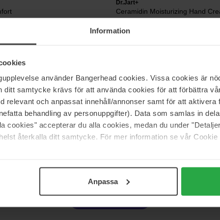
Dr.Jart+
fort
Ceramidin Moisturizing Hand Cr
100 ml
Information
23 €
Niet 
js 17 €
cookies
ngupplevelse använder Bangerhead cookies. Vissa cookies är nöd
ifique
Biotherm
 Hand Cream
Biomains Hand Cream
itt samtycke krävs för att använda cookies för att förbättra vår
100 ml
med relevant och anpassat innehåll/annonser samt för att aktiver
nefatta behandling av personuppgifter). Data som samlas in del
31 €
alla cookies" accepterar du alla cookies, medan du under "Detal
elst återkalla ditt samtycke. För mer information se vår Cookie
Pagina 1 van 4
Volgende
Anpassa
Meer tonen