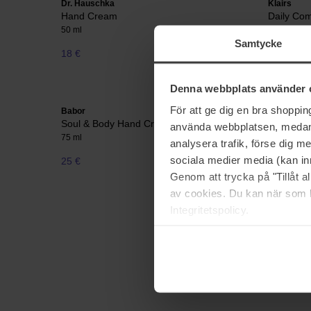
Dr. Hauschka
Klairs
Hand Cream
Daily Com
50 ml
50 g
Samtycke
18 €
14 €
Normale pri
Denna webbplats använder 
För att ge dig en bra shoppi
Babor
Beauté Pac
Soul & Body Hand Cream
Enriched
använda webbplatsen, medan d
75 ml
50 ml
analysera trafik, förse dig 
sociala medier media (kan in
25 €
27 €
Genom att trycka på "Tillåt 
av cookies. Du kan när som h
Integritetspolicy.