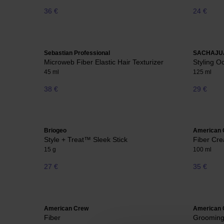
36 €
24 €
Sebastian Professional
SACHAJU
Microweb Fiber Elastic Hair Texturizer
Styling O
45 ml
125 ml
38 €
29 €
Briogeo
American 
Style + Treat™ Sleek Stick
Fiber Cr
15 g
100 ml
27 €
35 €
American Crew
American 
Fiber
Groomin