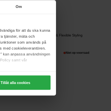
85 g
Om
op voorraad
31 €
vändiga för att du ska kunna
Sebastian Professional
Craft Clay Texturizing & Flexible Styling
a tjänster, mäta och
Clay
a funktioner som används på
50 ml
as med cookieleverantören.
op voorraad
31 €
Niet op voorraad
jer" kan anpassa användningen
 Policy samt vår
Tillåt alla cookies