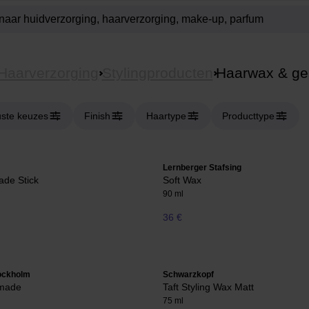
Haarverzorging
Stylingproducten
Haarwax & ge
ste keuzes
Finish
Haartype
Producttype
Lernberger Stafsing
ade Stick
Soft Wax
90 ml
36 €
ockholm
Schwarzkopf
made
Taft Styling Wax Matt
75 ml