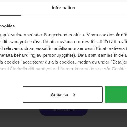
85 g
Information
Niet op voorraad
34 €
Niet 
cookies
ngupplevelse använder Bangerhead cookies. Vissa cookies är nöd
Crew
American Crew
ream Pomade
Pucks Matte Clay
itt samtycke krävs för att använda cookies för att förbättra vår
85 g
med relevant och anpassat innehåll/annonser samt för att aktiver
nefatta behandling av personuppgifter). Data som samlas in del
Niet op voorraad
29 €
Niet 
alla cookies" accepterar du alla cookies, medan du under "Detal
elst återkalla ditt samtycke. För mer information se vår Cookie
Pagina 1 van 3
Volgende
Anpassa
Meer tonen