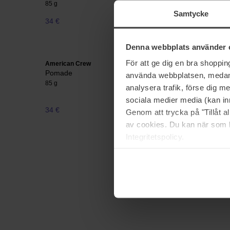
85 g
85 g
Samtycke
34 €
Niet op voorraad
31 €
Denna webbplats använder 
För att ge dig en bra shoppi
American Crew
American 
Pomade
Pucks C
använda webbplatsen, medan d
85 g
85 g
analysera trafik, förse dig 
sociala medier media (kan in
34 €
Niet op voorraad
29 €
Genom att trycka på "Tillåt 
av cookies. Du kan när som h
Integritetspolicy.