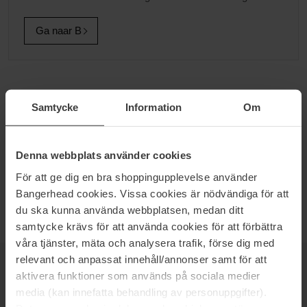
Ga naar B
ELIE SAAB
Samtycke
Information
Om
ROMANTISCH SENSUEEL EN TOTAAL BETOVEREND Lange
trouwjurken, avondjurken en prinsessenjurken: Elie Saab is de
ongeëvenaarde meester van uitzonderlijke kledingstukken die de
Denna webbplats använder cookies
schoonheid van vrouwen en hun sensualiteit verhogen. Hij haalt
För att ge dig en bra shoppingupplevelse använder
zijn inspiratie van vrouwen en doet magisch werk met borduursels
en luxueuze draperingen met een moderne stijl uit een andere tijd.
Bangerhead cookies. Vissa cookies är nödvändiga för att
du ska kunna använda webbplatsen, medan ditt
samtycke krävs för att använda cookies för att förbättra
våra tjänster, mäta och analysera trafik, förse dig med
relevant och anpassat innehåll/annonser samt för att
NIEUWSBRIEF
aktivera funktioner som används på sociala medier
WEES ALS EERSTE OP DE HOOGTE
media (kan innefatta behandling av personuppgifter).