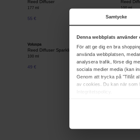
Reed Diffuser
Reed Diff
177 ml
100 ml
Samtycke
55 €
Niet op voorraad
43 €
Denna webbplats använder 
Voluspa
Voluspa
För att ge dig en bra shoppi
Reed Diffuser Sparkling Cuvée
Reed Diff
använda webbplatsen, medan d
100 ml
177 ml
analysera trafik, förse dig 
49 €
55 €
sociala medier media (kan in
Genom att trycka på "Tillåt 
av cookies. Du kan när som h
Integritetspolicy.