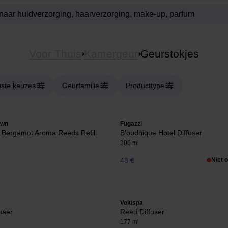
Voor Thuis
Kamergeur
Geurstokjes
ste keuzes
Geurfamilie
Producttype
own
Fugazzi
 Bergamot Aroma Reeds Refill
B'oudhique Hotel Diffuser
300 ml
48 €
Niet 
Voluspa
user
Reed Diffuser
177 ml