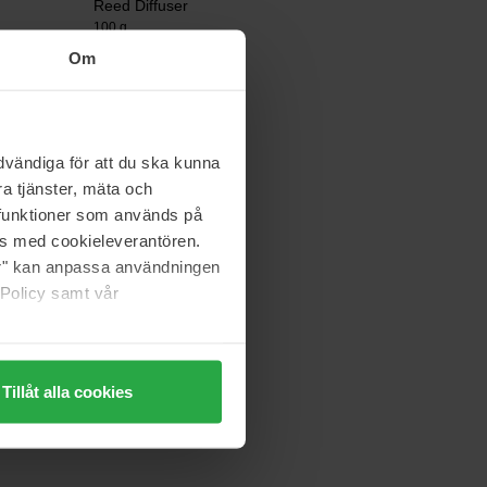
Reed Diffuser
100 g
Om
44 €
Voluspa
vändiga för att du ska kunna
Reed Diffuser
a tjänster, mäta och
177 ml
a funktioner som används på
op voorraad
58 €
as med cookieleverantören.
jer" kan anpassa användningen
 Policy samt vår
Tillåt alla cookies