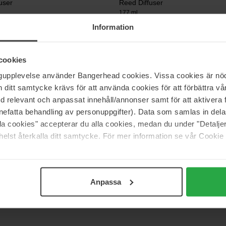
user
Reed Diffuser
177 ml
Information
55 €
cookies
Voluspa
ngupplevelse använder Bangerhead cookies. Vissa cookies är nöd
user
Reed Diffuser
itt samtycke krävs för att använda cookies för att förbättra vår
100 ml
med relevant och anpassat innehåll/annonser samt för att aktiver
43 €
Niet 
nefatta behandling av personuppgifter). Data som samlas in del
alla cookies" accepterar du alla cookies, medan du under "Detal
elst återkalla ditt samtycke. För mer information se vår Cookie
Pagina 1 van 2
Volgende
Anpassa
Meer tonen