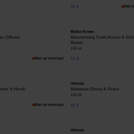
55 €
Niet 
Molton Brown
n Diffuser
Mesmerising Oudh Accord & Gol
Reeds
150 ml
Niet op voorraad
51 €
Voluspa
nder & Hinoki
Makassar Ebony & Peach
192 ml
Niet op voorraad
60 €
Voluspa