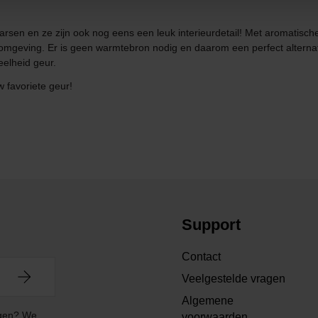
aarsen en ze zijn ook nog eens een leuk interieurdetail! Met aromatisc
geving. Er is geen warmtebron nodig en daarom een perfect alternatie
eelheid geur.
w favoriete geur!
Support
Contact
Veelgestelde vragen
Algemene
angen? We
voorwaarden