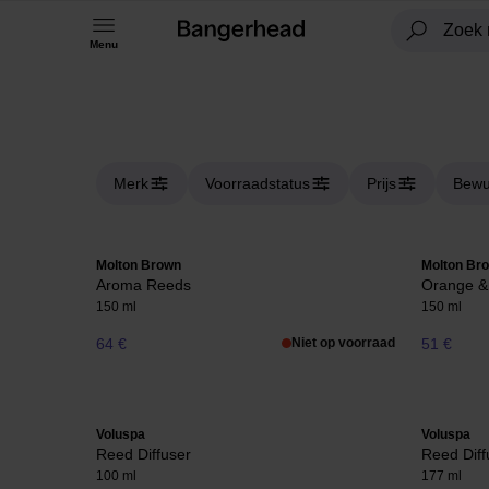
Menu
Merk
Voorraadstatus
Prijs
Bewu
Molton Brown
Molton Br
Aroma Reeds
Orange &
150 ml
150 ml
64 €
Niet op voorraad
51 €
Voluspa
Voluspa
Reed Diffuser
Reed Diff
100 ml
177 ml