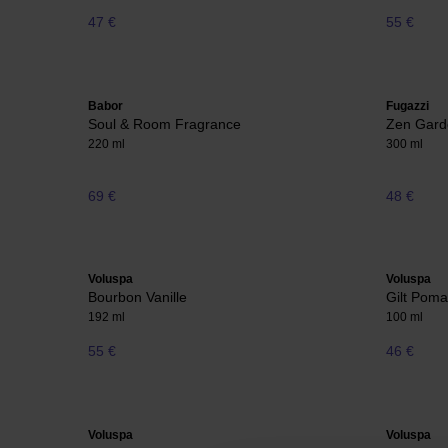
47 €
55 €
Babor
Fugazzi
Soul & Room Fragrance
Zen Garde
220 ml
300 ml
69 €
48 €
Voluspa
Voluspa
Bourbon Vanille
Gilt Poma
192 ml
100 ml
55 €
46 €
Voluspa
Voluspa