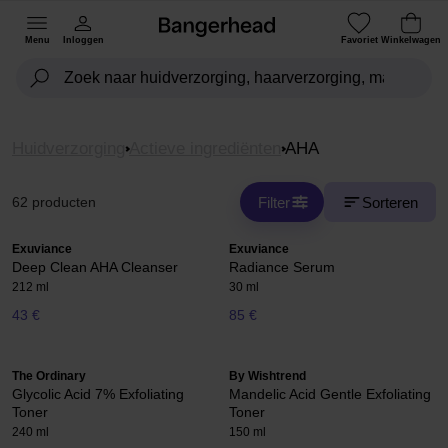
Menu
Inloggen
Favoriet
Winkelwagen
Huidverzorging
Actieve ingrediënten
AHA
Filter
Sorteren
62 producten
Exuviance
Exuviance
Deep Clean AHA Cleanser
Radiance Serum
212 ml
30 ml
43 €
85 €
The Ordinary
By Wishtrend
Glycolic Acid 7% Exfoliating
Mandelic Acid Gentle Exfoliating
Toner
Toner
240 ml
150 ml