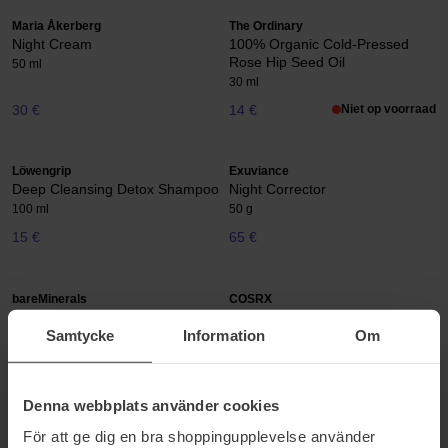
Maria Åkerberg
The Ordinary
Night Cream
100% Organic Cold-Pressed
Rose Hip Seed Oil
50 ml
30 ml
30 €
14 €
Niet op voorraad
Löwengrip
Exuviance
Deep Cleansing Detox Shampoo
Night Corrector
100 ml
50 g
15 €
65 €
bareMinerals
COSRX
Ageless Phyto-AHA Radiance
AHA 7 Whitehead Power Liquid
Samtycke
Information
Om
Facial
100 ml
50 ml
57 €
28 €
Denna webbplats använder cookies
För att ge dig en bra shoppingupplevelse använder
COSRX
IDUN Minerals