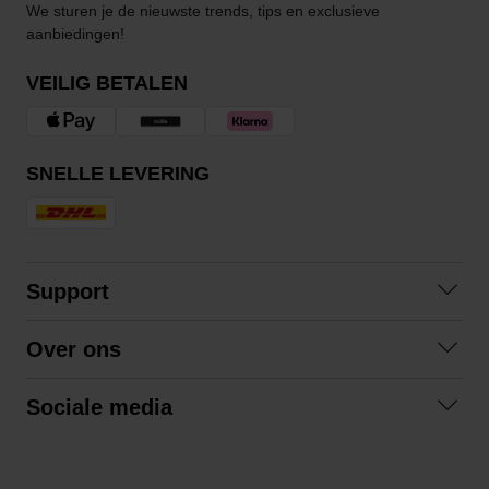
We sturen je de nieuwste trends, tips en exclusieve
aanbiedingen!
VEILIG BETALEN
SNELLE LEVERING
Support
Contact
Over ons
Veelgestelde vragen
Over ons
Algemene voorwaarden
Sociale media
Samenwerken
Retourneren
Facebook
Verzending
Privacybeleid
Instagram