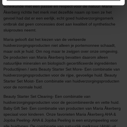
1995 combineren ze hun expertise in huidverzorging en
scheikunde met een passie en respect voor de natuur. Maria
Åkerberg richtte het merk met dezelfde naam op toen ze het
gevoel had dat er een eerlijk, echt goed huidverzorgingsmerk
ontbrak dat geen concessies doet aan kwaliteit of synthetische
sluiproutes neemt.
Maria gelooft dat het kiezen van de verkeerde
huidverzorgingsproducten niet alleen je portemonnee schaadt,
maar ook je huid. Om nog maar te zwijgen over onze omgeving.
De producten van Maria Åkerberg bevatten daarom alleen
natuurlijke mineralen en biologisch gecertificeerde ingrediënten
Productlijnen / sets Beauty Starter Set More- Een combinatie van
huidverzorgingsproducten voor de rijpe, gevoelige huid. Beauty
Starter Set Moist- Een combinatie van huidverzorgingsproducten
voor de normale huid.
Beauty Starter Set Clearing- Een combinatie van
huidverzorgingsproducten voor de gecombineerde en vette huid.
Baby Gift Set- Een combinatie van producten van Maria Åkerberg
speciaal voor kinderen. Onze favorieten Maria Åkerberg AHA &
Jojoba Peeling- AHA & Jojoba Peeling is een enzympeeling voor
alle huidtypes. De combinatie van natuurlijk melkzuur (AHA) uit