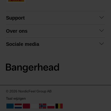
Support
Contact
Over ons
Veelgestelde vragen
Over ons
Algemene voorwaarden
Sociale media
Samenwerken
Retourneren
Facebook
Verzending
Privacybeleid
Instagram
LinkedIn
© 2026 NordicFeel Group AB
Taal wijzigen