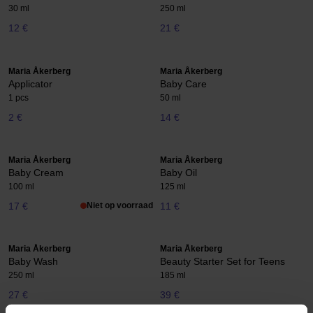
30 ml
250 ml
12 €
21 €
Maria Åkerberg
Maria Åkerberg
Applicator
Baby Care
1 pcs
50 ml
2 €
14 €
Maria Åkerberg
Maria Åkerberg
Baby Cream
Baby Oil
100 ml
125 ml
17 €
Niet op voorraad
11 €
Maria Åkerberg
Maria Åkerberg
Baby Wash
Beauty Starter Set for Teens
250 ml
185 ml
27 €
39 €