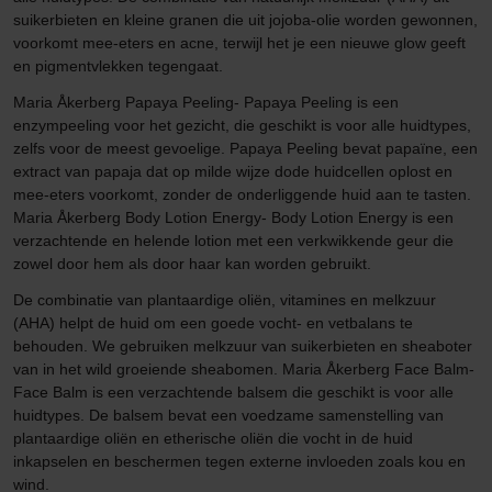
suikerbieten en kleine granen die uit jojoba-olie worden gewonnen,
voorkomt mee-eters en acne, terwijl het je een nieuwe glow geeft
en pigmentvlekken tegengaat.
Maria Åkerberg Papaya Peeling- Papaya Peeling is een
enzympeeling voor het gezicht, die geschikt is voor alle huidtypes,
zelfs voor de meest gevoelige. Papaya Peeling bevat papaïne, een
extract van papaja dat op milde wijze dode huidcellen oplost en
mee-eters voorkomt, zonder de onderliggende huid aan te tasten.
Maria Åkerberg Body Lotion Energy- Body Lotion Energy is een
verzachtende en helende lotion met een verkwikkende geur die
zowel door hem als door haar kan worden gebruikt.
De combinatie van plantaardige oliën, vitamines en melkzuur
(AHA) helpt de huid om een goede vocht- en vetbalans te
behouden. We gebruiken melkzuur van suikerbieten en sheaboter
van in het wild groeiende sheabomen. Maria Åkerberg Face Balm-
Face Balm is een verzachtende balsem die geschikt is voor alle
huidtypes. De balsem bevat een voedzame samenstelling van
plantaardige oliën en etherische oliën die vocht in de huid
inkapselen en beschermen tegen externe invloeden zoals kou en
wind.