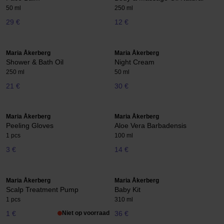
50 ml
250 ml
29 €
12 €
Maria Åkerberg
Maria Åkerberg
Shower & Bath Oil
Night Cream
250 ml
50 ml
21 €
30 €
Maria Åkerberg
Maria Åkerberg
Peeling Gloves
Aloe Vera Barbadensis
1 pcs
100 ml
3 €
14 €
Maria Åkerberg
Maria Åkerberg
Scalp Treatment Pump
Baby Kit
1 pcs
310 ml
1 €
Niet op voorraad
36 €