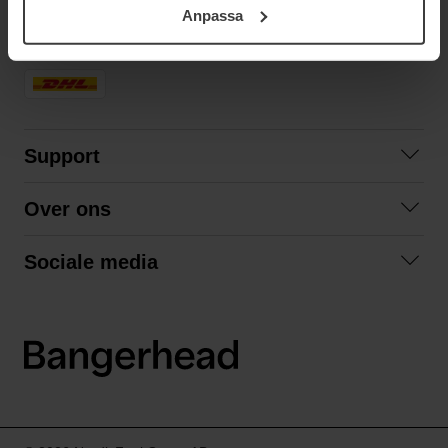
Anpassa
samt vår Integritetspolicy.
SNELLE LEVERING
Support
Contact
Over ons
Veelgestelde vragen
Over ons
Algemene voorwaarden
Sociale media
Samenwerken
Retourneren
Facebook
Verzending
Privacybeleid
Instagram
LinkedIn