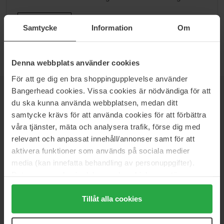
Ga naar B
Samtycke
Information
Om
Denna webbplats använder cookies
För att ge dig en bra shoppingupplevelse använder
Bangerhead cookies. Vissa cookies är nödvändiga för att
NIEUWSBRIEF
du ska kunna använda webbplatsen, medan ditt
WEES ALS EERSTE OP DE HOOGTE
samtycke krävs för att använda cookies för att förbättra
våra tjänster, mäta och analysera trafik, förse dig med
relevant och anpassat innehåll/annonser samt för att
aktivera funktioner som används på sociala medier
media (kan innefatta behandling av personuppgifter).
Wil je het beste beauty-nieuws direct in je inbox ontvangen?
We sturen je de nieuwste trends, tips en exclusieve
Data som samlas in delas med cookieleverantören.
aanbiedingen!
Genom att trycka på "Tillåt alla cookies" accepterar du
alla cookies, medan du under "Detaljer" kan anpassa
Tillåt alla cookies
VEILIG BETALEN
användningen av cookies. Du kan när som helst återkalla
ditt samtycke. För mer information se vår Cookie Policy