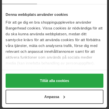
24 €
44 €
Denna webbplats använder cookies
L'Occitane en Provence
MANTLE
För att ge dig en bra shoppingupplevelse använder
Shea Butter
The Hot Ex
Bangerhead cookies. Vissa cookies är nödvändiga för att
200 ml
200 ml
du ska kunna använda webbplatsen, medan ditt
35 €
29 €
samtycke krävs för att använda cookies för att förbättra
våra tjänster, mäta och analysera trafik, förse dig med
relevant och anpassat innehåll/annonser samt för att
Maria Åkerberg
Maria Åkerberg
Body Scrub
Cream Scrub
aktivera funktioner som används på sociala medier
200 ml
30 ml
media (kan innefatta behandling av personuppgifter).
15 €
4 €
Data som samlas in delas med cookieleverantören.
Genom att trycka på "Tillåt alla cookies" accepterar du
alla cookies, medan du under "Detaljer" kan anpassa
Tillåt alla cookies
Maria Åkerberg
Mario Badescu
användningen av cookies. Du kan när som helst återkalla
Cream Scrub
Coconut Body Scrub
ditt samtycke. För mer information se vår Cookie Policy
200 ml
170 ml
Anpassa
samt vår Integritetspolicy.
25 €
21 €