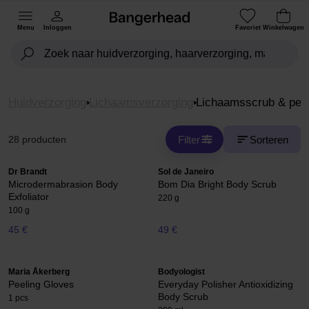
Menu
Inloggen
Favoriet
Winkelwagen
Huidverzorging
Lichaamsverzorging
Lichaamsscrub & peel
Filter
Sorteren
28 producten
Dr Brandt
Sol de Janeiro
Microdermabrasion Body
Bom Dia Bright Body Scrub
Exfoliator
220 g
100 g
45 €
49 €
Maria Åkerberg
Bodyologist
Peeling Gloves
Everyday Polisher Antioxidizing
Body Scrub
1 pcs