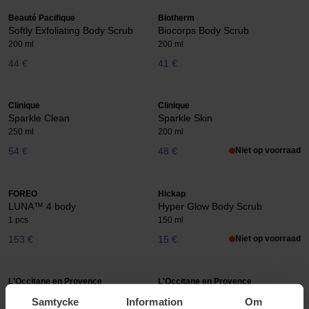
Beauté Pacifique
Biotherm
Softly Exfoliating Body Scrub
Biocorps Body Scrub
200 ml
200 ml
44 €
41 €
Clinique
Clinique
Sparkle Clean
Sparkle Skin
250 ml
200 ml
54 €
48 €
Niet op voorraad
FOREO
Hickap
LUNA™ 4 body
Hyper Glow Body Scrub
1 pcs
150 ml
153 €
15 €
Niet op voorraad
L'Occitane en Provence
L'Occitane en Provence
Almond Exfoliating
Almond Polishing Paste
Samtycke
Information
Om
Shower Gel
250 ml
200 ml