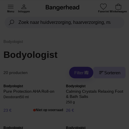
Menu
Inloggen
Favoriet
Winkelwagen
Bodyologist
Bodyologist
Filter
Sorteren
20 producten
Bodyologist
Bodyologist
Pure Protection AHA Roll-on
Calming Crystals Relaxing Foot
& Bath Salts
Deodorant
50 ml
250 g
23 €
Niet op voorraad
26 €
Bodyologist
Bodyologist