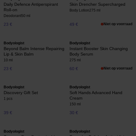
Daily Defence Antiperspirant
Skin Drencher Supercharged
Roll-on
Body Lotion
275 ml
Deodorant
50 ml
23 €
49 €
Niet op voorraad
Bodyologist
Bodyologist
Beyond Balm Intense Repairing
Instant Booster Skin Changing
Lip & Skin Balm
Body Serum
10 ml
275 ml
23 €
60 €
Niet op voorraad
Bodyologist
Bodyologist
Discovery Gift Set
Soft Hands Advanced Hand
Cream
1 pcs
150 ml
39 €
30 €
Bodyologist
Bodyologist