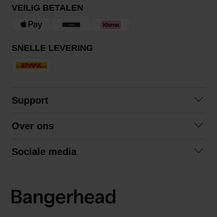
VEILIG BETALEN
SNELLE LEVERING
Support
Contact
Over ons
Veelgestelde vragen
Over ons
Algemene voorwaarden
Sociale media
Samenwerken
Retourneren
Facebook
Verzending
Privacybeleid
Instagram
LinkedIn