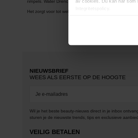
av cookies. Du kan när som h
rimpels. Water Drench Cloud Creme. Een hydraterende ge
Integritetspolicy.
Het zorgt voor tot wel 72 uur intensieve hydratatie en e
NIEUWSBRIEF
WEES ALS EERSTE OP DE HOOGTE
Wil je het beste beauty-nieuws direct in je inbox ontv
sturen je de nieuwste trends, tips en exclusieve aanbie
VEILIG BETALEN