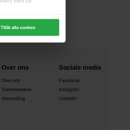
 Policy samt vår
 huid bindt en vasthoudt.
dicalen.
Tillåt alla cookies
Over ons
Sociale media
Over ons
Facebook
Samenwerken
Instagram
Verzending
LinkedIn