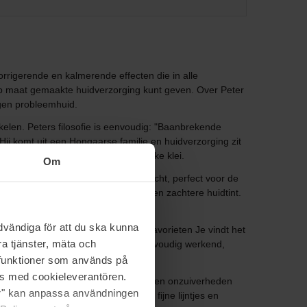
rigerende en kalmerende effecten die in alle
f op maat gemaakte huidverzorging kunt geven. Over Peter
igen probleemhuid.
elen. Peters filosofie is eenvoudig: "Baanbrekende
Hij komt uit een Hongaarse familie en huidverzorging zit
tvoerde met behulp van mineraalrijke klei.
Om
 voelt voller en de hele dag zijdezacht, perfect voor de
t en de huid nieuwe glans geeft en een zachtere huidtint.
uxe geven die het verdient.
vändiga för att du ska kunna
lift en laat de huid stralen. Onze favorieten Je vindt het
a tjänster, mäta och
erpen! Pumpkin Enzyme Mask. Een drievoudig werkend,
d.
a funktioner som används på
as med cookieleverantören.
. Een luxe reinigingsgel die make-up en onzuiverheden
jer" kan anpassa användningen
wing en vermindert het ontstaan van fijne lijntjes en