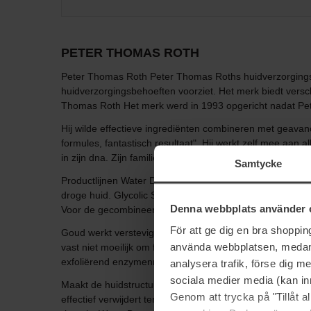
PETER THOMAS ROTH
Peter Thomas Roth Peter Thomas Roths huidverzorgingspr
huidverzorgingsbehoeften voorziet. Het merk biedt versc
Thomas Roth Het merk werd in 1993 opgericht nadat Peter
Hij wilde effectieve ingrediënten combineren met geava
formules, fantastisch resultaat". Hij werkt zelf mee aan 
in zijn dna. Zijn familie bezat in de 19e eeuw twee kuu
Samtycke
Productlijnen Water Drench - Drenk je huid in hydrateren
droge huid. Glycolic Solutions - Een reeks producten met e
Denna webbplats använder 
Voor de gecombineerde tot vettere huid. 24K Gold - Met 
För att ge dig en bra shoppi
Goud werkt verstevigend en doet de huid naar verloop van 
använda webbplatsen, medan d
vast niet moeilijk om favorieten te vinden bij Peter Th
exfoliërend enzymenmasker dat dode huidcellen verwijder
analysera trafik, förse dig 
sociala medier media (kan in
Maakt de huidstructuur glad, bevordert de celvernieuwin
Genom att trycka på "Tillåt 
effectief verwijdert terwijl het diep in de poriën doorwer