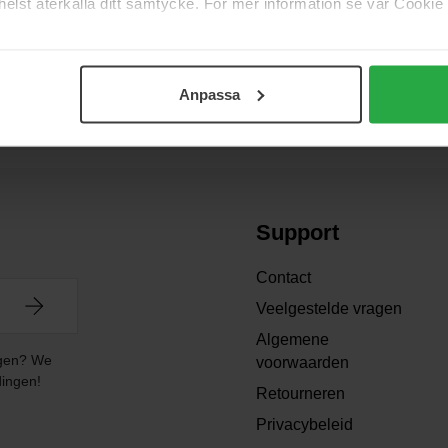
elst återkalla ditt samtycke. För mer information se vår Cookie
zichtscrème met 30% geconcentreerd hyaluronzuur dat het vocht in je
en boost van vlierbessen-antioxidanten beschermt de huid tegen vrije ra
Anpassa
Support
Contact
Veelgestelde vragen
Algemene
angen? We
voorwaarden
dingen!
Retourneren
Privacybeleid