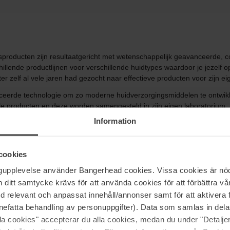
oducten zijn resultaatgericht met wetenschappelijk geavanceerde, cor
hillende productlijnen voor verschillende huidtypes waardoor je jezel
 zelf al vele jaren had gezocht naar effectieve producten voor zijn e
nceerde technologie om zo moderne huidverzorgingsmiddelen te ontwikk
alle producten en deze worden samengesteld in zijn eigen laboratorium. 
roorden in Hongarije, waar men rustgevende en helende behandelingen ui
Information
d hyaluronzuur dat het direct een boost geeft en zachter maakt. De huid
xfoliërend glycolzuur dat fijne lijntjes, rimpels en poriën minimaliseer
cookies
deze anti-aging producten met echt 24-karaats goud kun je je huid de l
ngupplevelse använder Bangerhead cookies. Vissa cookies är nöd
tijd ook zo aanvoelen. Dit heerlijke 24K Gold masker geeft een directe 
itt samtycke krävs för att använda cookies för att förbättra vår
omas Roth, maar hieronder vind je ons lijstje om eens een blik op te w
t en onmiddellijk een meer effen huidtint geeft met een stralende gloe
med relevant och anpassat innehåll/annonser samt för att aktiver
nefatta behandling av personuppgifter). Data som samlas in del
g en minimaliseert tekenen van veroudering. Anti-Aging Cleansing Gel
alla cookies" accepterar du alla cookies, medan du under "Detal
kt en zorgt voor een frisse en jeugdige huid. Het bevordert de celvernieu