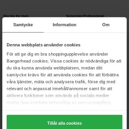
Recipe for men
Sebastian Professional
Beard Elixir
Groom Hair & Beard Oil for Men
Samtycke
Information
Om
25 ml
30 ml
18 €
31 €
Niet op voorraad
Denna webbplats använder cookies
För att ge dig en bra shoppingupplevelse använder
Bangerhead cookies. Vissa cookies är nödvändiga för att
du ska kunna använda webbplatsen, medan ditt
NIEUWSBRIEF
samtycke krävs för att använda cookies för att förbättra
WEES ALS EERSTE OP DE HOOGTE
våra tjänster, mäta och analysera trafik, förse dig med
relevant och anpassat innehåll/annonser samt för att
aktivera funktioner som används på sociala medier
media (kan innefatta behandling av personuppgifter).
Data som samlas in delas med cookieleverantören.
Wil je het beste beauty-nieuws direct in je inbox ontvangen?
Genom att trycka på "Tillåt alla cookies" accepterar du
We sturen je de nieuwste trends, tips en exclusieve
alla cookies, medan du under "Detaljer" kan anpassa
Tillåt alla cookies
aanbiedingen!