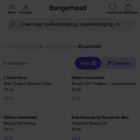
Menu
Inloggen
Favoriet
Winkelwagen
Haarverzorging
Baardproducten
Baardolie
Filter
Sorteren
6 producten
L'Oréal Paris
Nõberu Stockholm
Men Expert Barber Club
Beard Oil Feather - Sandalwood
30 ml
30 ml
10 €
22 €
Nõberu Stockholm
Raw Naturals by Recipe for Men
Beard Oil Heavy
Imperial Beard Oil
30 ml
50 ml
22 €
14 €