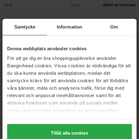
20 €
58 €
Niet op voorraad
Glo Skin Beauty
Glo Skin Beauty
Samtycke
Information
Om
Water Resistant Mascara
Lash Lengthening Mascara
8 ml
8 ml
33 €
34 €
Denna webbplats använder cookies
För att ge dig en bra shoppingupplevelse använder
IsaDora
IsaDora
Bangerhead cookies. Vissa cookies är nödvändiga för att
10 Sec High Imp Waterproof
10 Sec High Impact Length &
du ska kunna använda webbplatsen, medan ditt
Mascara
Lift Mascara
samtycke krävs för att använda cookies för att förbättra
9 ml
9 ml
våra tjänster, mäta och analysera trafik, förse dig med
18 €
18 €
relevant och anpassat innehåll/annonser samt för att
aktivera funktioner som används på sociala medier
IsaDora
IsaDora
media (kan innefatta behandling av personuppgifter).
10 Sec High Impact Lift & Curl
10 sec High Impact Volume
Data som samlas in delas med cookieleverantören.
Mascara
Mascara
Genom att trycka på "Tillåt alla cookies" accepterar du
9 ml
9 ml
alla cookies, medan du under "Detaljer" kan anpassa
Tillåt alla cookies
18 €
18 €