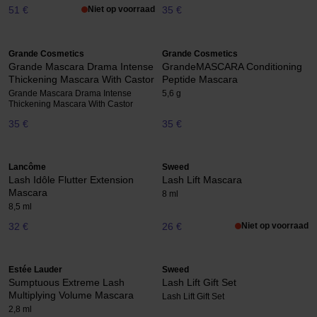
51 €
Niet op voorraad
35 €
Grande Cosmetics
Grande Cosmetics
Grande Mascara Drama Intense
GrandeMASCARA Conditioning
Thickening Mascara With Castor
Peptide Mascara
Grande Mascara Drama Intense
5,6 g
Thickening Mascara With Castor
35 €
35 €
Lancôme
Sweed
Lash Idôle Flutter Extension
Lash Lift Mascara
Mascara
8 ml
8,5 ml
32 €
26 €
Niet op voorraad
Estée Lauder
Sweed
Sumptuous Extreme Lash
Lash Lift Gift Set
Multiplying Volume Mascara
Lash Lift Gift Set
2,8 ml