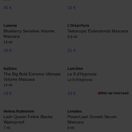
45 €
32 €
Lumene
L'Oréal Paris
Blueberry Sensitive Volume
Telescopic Extensionist Mascara
Mascara
9,9 ml
14 ml
18 €
21 €
IsaDora
Lancôme
The Big Bold Extreme Ultimate
Le 8 d'Hypnose
Volume Mascara
Le 8 d'Hypnose
14 ml
19 €
43 €
Niet op voorraad
Helena Rubinstein
Lenoites
Lash Queen Feline Blacks
PowerLash Growth Serum
Waterproof
Mascara
7 ml
8 ml