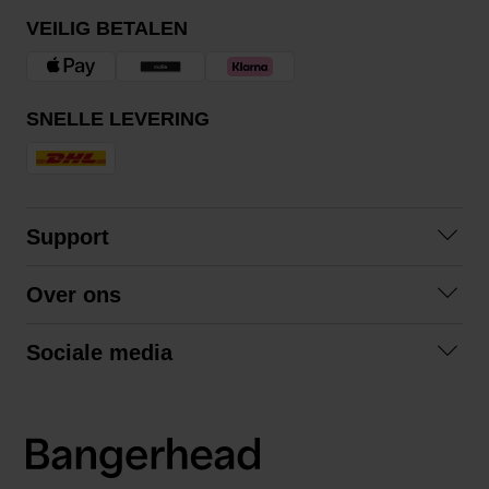
VEILIG BETALEN
SNELLE LEVERING
Support
Contact
Over ons
Veelgestelde vragen
Over ons
Algemene voorwaarden
Sociale media
Samenwerken
Retourneren
Facebook
Verzending
Privacybeleid
Instagram
LinkedIn