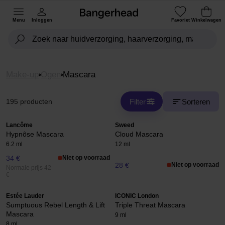
Menu
Inloggen
Favoriet
Winkelwagen
Make-up
Ogen
Mascara
Filter
Sorteren
195 producten
Lancôme
Sweed
Hypnôse Mascara
Cloud Mascara
6.2 ml
12 ml
34 €
Niet op voorraad
28 €
Niet op voorraad
Normale prijs 42
€
Estée Lauder
ICONIC London
Sumptuous Rebel Length & Lift
Triple Threat Mascara
Mascara
9 ml
8 ml