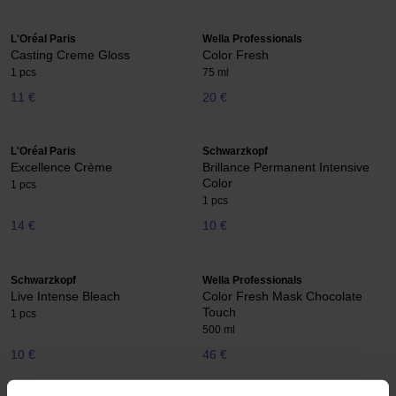
L'Oréal Paris
Wella Professionals
Casting Creme Gloss
Color Fresh
1 pcs
75 ml
11 €
20 €
L'Oréal Paris
Schwarzkopf
Excellence Crème
Brillance Permanent Intensive
Color
1 pcs
1 pcs
14 €
10 €
Schwarzkopf
Wella Professionals
Live Intense Bleach
Color Fresh Mask Chocolate
Touch
1 pcs
500 ml
10 €
46 €