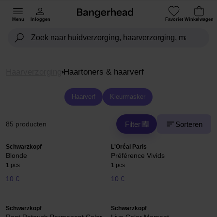
Menu
Inloggen
Favoriet
Winkelwagen
Haarverzorging
Haartoners & haarverf
Haarverf
Kleurmasker
Filter
Sorteren
85 producten
Schwarzkopf
L'Oréal Paris
Blonde
Préférence Vivids
1 pcs
1 pcs
10 €
10 €
Schwarzkopf
Schwarzkopf