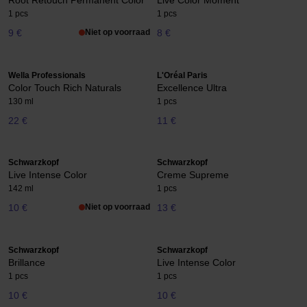
Root Retouch Permanent Color
Live Color Moment
1 pcs
1 pcs
9 €
Niet op voorraad
8 €
Wella Professionals
L'Oréal Paris
Color Touch Rich Naturals
Excellence Ultra
130 ml
1 pcs
22 €
11 €
Schwarzkopf
Schwarzkopf
Live Intense Color
Creme Supreme
142 ml
1 pcs
10 €
Niet op voorraad
13 €
Schwarzkopf
Schwarzkopf
Brillance
Live Intense Color
1 pcs
1 pcs
10 €
10 €