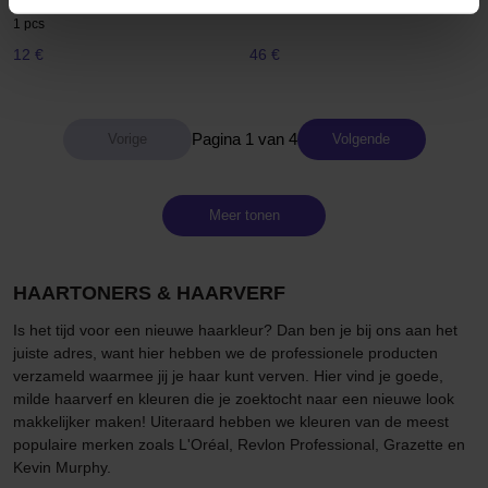
Pärlemorsblond
1 pcs
12 €
46 €
Pagina 1 van 4
Volgende
Meer tonen
HAARTONERS & HAARVERF
Is het tijd voor een nieuwe haarkleur? Dan ben je bij ons aan het
juiste adres, want hier hebben we de professionele producten
verzameld waarmee jij je haar kunt verven. Hier vind je goede,
milde haarverf en kleuren die je zoektocht naar een nieuwe look
makkelijker maken! Uiteraard hebben we kleuren van de meest
populaire merken zoals L'Oréal, Revlon Professional, Grazette en
Kevin Murphy.