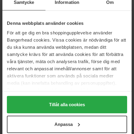
Samtycke
Information
Om
L'Oréal Paris
Schwarzkopf
Préférence
Live Color Moment
1 pcs
1 pcs
Denna webbplats använder cookies
12 €
8 €
Niet op voorraad
För att ge dig en bra shoppingupplevelse använder
Bangerhead cookies. Vissa cookies är nödvändiga för att
Schwarzkopf
L'Oréal Paris
du ska kunna använda webbplatsen, medan ditt
Live Color Moment
Magic Retouch Permanent
samtycke krävs för att använda cookies för att förbättra
1 pcs
1 pcs
våra tjänster, mäta och analysera trafik, förse dig med
9 €
13 €
Niet op voorraad
relevant och anpassat innehåll/annonser samt för att
aktivera funktioner som används på sociala medier
Schwarzkopf
Schwarzkopf
media (kan innefatta behandling av personuppgifter).
Live Glossing
Root Retoucher
Data som samlas in delas med cookieleverantören.
1 pcs
120 ml
Genom att trycka på "Tillåt alla cookies" accepterar du
9 €
9 €
alla cookies, medan du under "Detaljer" kan anpassa
Tillåt alla cookies
användningen av cookies. Du kan när som helst återkalla
ditt samtycke. För mer information se vår Cookie Policy
L'Oréal Paris
Wella Professionals
Anpassa
Récital Préférence 10.21
Color Fresh Mask Copper Glow
samt vår Integritetspolicy.
Stockholm Extra Ljus
500 ml