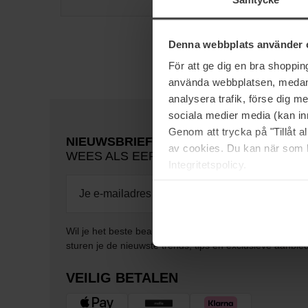
Denna webbplats använder 
För att ge dig en bra shoppi
använda webbplatsen, medan d
analysera trafik, förse dig 
sociala medier media (kan in
Genom att trycka på "Tillåt 
NIEUWSBRIEF
av cookies. Du kan när som h
WEES ALS EERSTE OP DE HOOGTE
Integritetspolicy.
Wil je het beste beauty-nieuws direct in je inbox ontv
sturen je de nieuwste trends, tips en exclusieve aanbie
VEILIG BETALEN