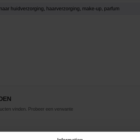
DEN
ucten vinden. Probeer een verwante
Information