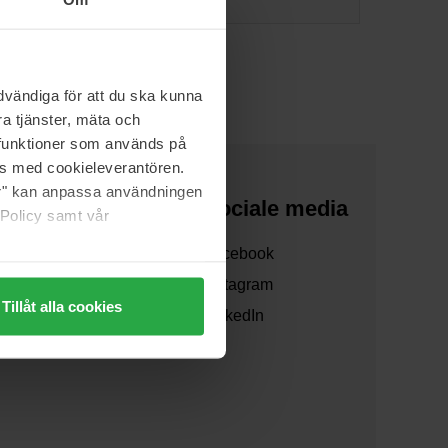
vändiga för att du ska kunna
a tjänster, mäta och
a funktioner som används på
as med cookieleverantören.
jer" kan anpassa användningen
Over ons
Sociale media
 Policy samt vår
Over ons
Facebook
Samenwerken
Instagram
Tillåt alla cookies
Verzending
LinkedIn