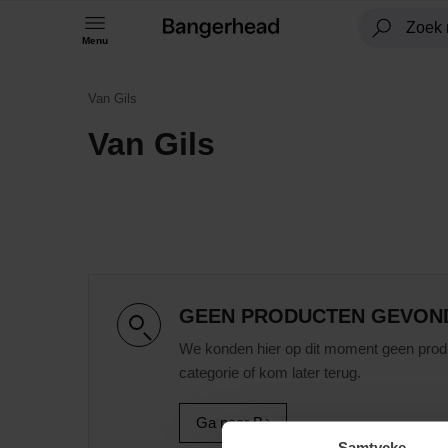
Menu
Van Gils
Van Gils
GEEN PRODUCTEN GEVON
We konden hier op dit moment geen prod
categorie of kom later terug.
Ga naar B
Samtycke