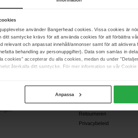
cookies
ngupplevelse använder Bangerhead cookies. Vissa cookies är nöd
itt samtycke krävs för att använda cookies för att förbättra vår
med relevant och anpassat innehåll/annonser samt för att aktiver
nefatta behandling av personuppgifter). Data som samlas in del
alla cookies" accepterar du alla cookies, medan du under "Detal
Support
elst återkalla ditt samtycke. För mer information se vår Cookie
Contact
Veelgestelde vragen
Anpassa
Algemene
angen? We
voorwaarden
dingen!
Retourneren
Privacybeleid