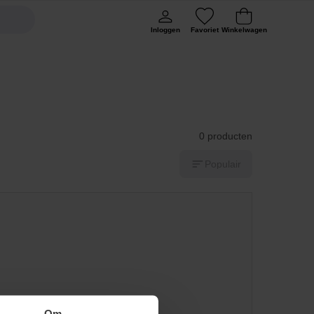
Inloggen
Favoriet
Winkelwagen
0 producten
Populair
Om