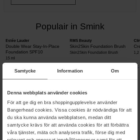
Populair in Smink
Estée Lauder
RMS Beauty
Cli
Double Wear Stay-In-Place
Skin2Skin Foundation Brush
Cr
Foundation SPF10
Skin2Skin Foundation Brush
1,2
15 ml
29 €
50 €
25
Samtycke
Information
Om
Denna webbplats använder cookies
OOGSCHADUWPALETTE
För att ge dig en bra shoppingupplevelse använder
Hier vind je mooie oogschaduwpaletten van een aantal
Bangerhead cookies. Vissa cookies är nödvändiga för att
toonaangevende merken. Oogschaduw is hier bij Bangerhead
du ska kunna använda webbplatsen, medan ditt
natuurlijk verkrijgbaar in tal van prachtige kleuren, vormen en
designs. Koop mooie paletten van merken als theBalm, Loreal,
samtycke krävs för att använda cookies för att förbättra
NYX, Pixi en vele anderen!
våra tjänster, mäta och analysera trafik, förse dig med
relevant och anpassat innehåll/annonser samt för att