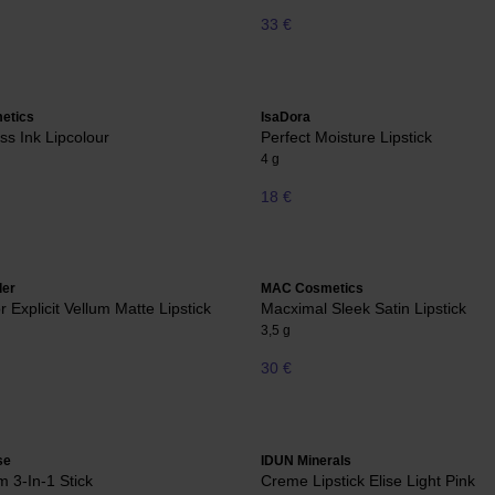
33 €
etics
IsaDora
ss Ink Lipcolour
Perfect Moisture Lipstick
4 g
18 €
der
MAC Cosmetics
 Explicit Vellum Matte Lipstick
Macximal Sleek Satin Lipstick
3,5 g
30 €
se
IDUN Minerals
m 3-In-1 Stick
Creme Lipstick Elise Light Pink