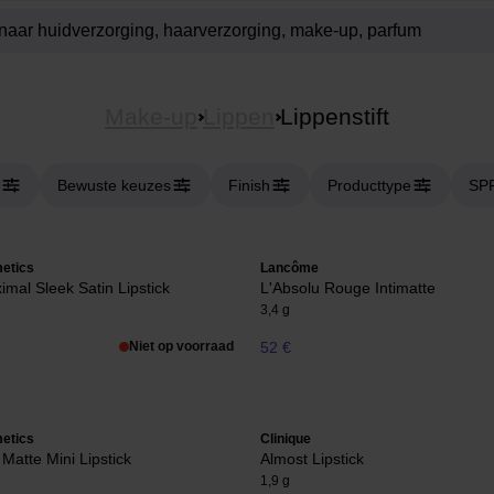
Make-up
Lippen
Lippenstift
Bewuste keuzes
Finish
Producttype
SP
etics
Lancôme
imal Sleek Satin Lipstick
L'Absolu Rouge Intimatte
3,4 g
Niet op voorraad
52 €
etics
Clinique
Matte Mini Lipstick
Almost Lipstick
1,9 g