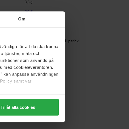
3,8 g
20 €
Om
Clinique
Dramatically Different Lipstick
vändiga för att du ska kunna
4 g
a tjänster, mäta och
33 €
a funktioner som används på
as med cookieleverantören.
jer" kan anpassa användningen
 Policy samt vår
Tillåt alla cookies