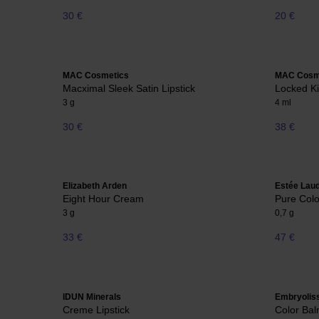
30 €
20 €
MAC Cosmetics
MAC Cosm
Macximal Sleek Satin Lipstick
Locked Ki
3 g
4 ml
30 €
38 €
Elizabeth Arden
Estée Lau
Eight Hour Cream
Pure Color
3 g
0,7 g
33 €
47 €
IDUN Minerals
Embryolis
Creme Lipstick
Color Bal