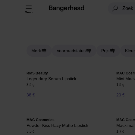
Menu
Merk
Voorraadstatus
Prijs
Kleur
RMS Beauty
MAC Cosm
Legendary Serum Lipstick
Mini Macx
3,5 g
1,5 g
38 €
20 €
MAC Cosmetics
MAC Cosm
Powder Kiss Hazy Matte Lipstick
Macximal 
3,5 g
1,7 g