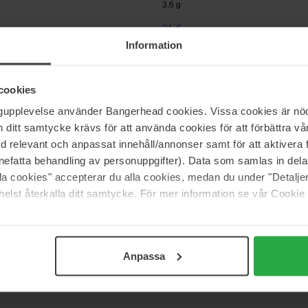
3,6 g
21 €
Information
r
Babor
cookies
xir Lipstick
Lip Colour
ngupplevelse använder Bangerhead cookies. Vissa cookies är nöd
4 g
itt samtycke krävs för att använda cookies för att förbättra vår
27 €
med relevant och anpassat innehåll/annonser samt för att aktiver
nefatta behandling av personuppgifter). Data som samlas in del
alla cookies" accepterar du alla cookies, medan du under "Detal
elst återkalla ditt samtycke. För mer information se vår Cookie
Pagina 1 van 5
Volgende
Meer tonen
Anpassa