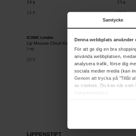
3.6 g
2,5 g
14 €
24 €
Samtycke
ICONIC London
Max Facto
Denna webbplats använder 
Lip Mousse Cloud Kiss Matte
Colour Eli
För att ge dig en bra shoppi
7 ml
4 ml
använda webbplatsen, medan d
33 €
16 €
analysera trafik, förse dig 
sociala medier media (kan in
Genom att trycka på "Tillåt 
av cookies. Du kan när som h
Integritetspolicy.
LIPPENSTIFT