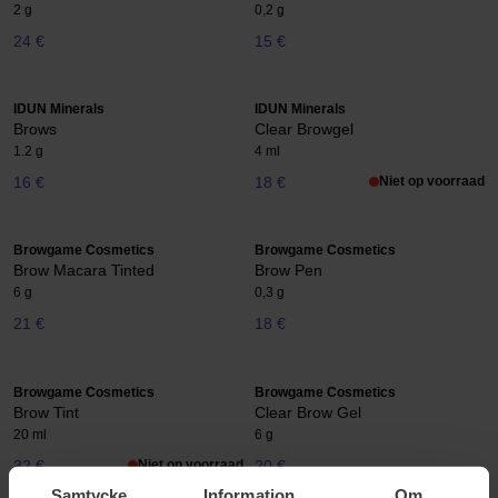
2 g
0,2 g
24 €
15 €
IDUN Minerals
IDUN Minerals
Brows
Clear Browgel
1.2 g
4 ml
16 €
18 €
Niet op voorraad
Browgame Cosmetics
Browgame Cosmetics
Brow Macara Tinted
Brow Pen
6 g
0,3 g
21 €
18 €
Browgame Cosmetics
Browgame Cosmetics
Brow Tint
Clear Brow Gel
20 ml
6 g
32 €
Niet op voorraad
20 €
Samtycke
Information
Om