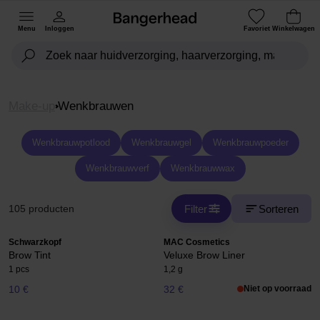
Menu
Inloggen
Favoriet
Winkelwagen
Make-up
Wenkbrauwen
Wenkbrauwpotlood
Wenkbrauwgel
Wenkbrauwpoeder
Wenkbrauwverf
Wenkbrauwwax
Filter
Sorteren
105 producten
Schwarzkopf
MAC Cosmetics
Brow Tint
Veluxe Brow Liner
1 pcs
1,2 g
10 €
32 €
Niet op voorraad