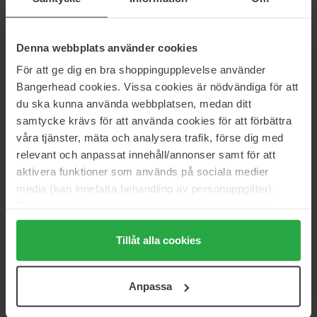
Browgame Cosmetics
Browgame Cosmetics
Instant Brow Lift Wax
Brow Styling Soap
Denna webbplats använder cookies
15 ml
Brow Styling Soap
För att ge dig en bra shoppingupplevelse använder
24 €
20 €
Bangerhead cookies. Vissa cookies är nödvändiga för att
du ska kunna använda webbplatsen, medan ditt
Dr. Hauschka
Hickap
samtycke krävs för att använda cookies för att förbättra
Eye Brow Definer
Dream Brows Dual Definer
våra tjänster, mäta och analysera trafik, förse dig med
1,0 g
7 g
relevant och anpassat innehåll/annonser samt för att
18 €
24 €
aktivera funktioner som används på sociala medier
media (kan innefatta behandling av personuppgifter).
Grande Cosmetics
ICONIC London
Data som samlas in delas med cookieleverantören.
GrandeBROW-FILL Volumizing
Brow Gel Tint and Texture
Genom att trycka på "Tillåt alla cookies" accepterar du
Brow Gel with Fibers & Peptides
3 ml
alla cookies, medan du under "Detaljer" kan anpassa
Tillåt alla cookies
4 g
användningen av cookies. Du kan när som helst återkalla
32 €
Niet op voorraad
30 €
ditt samtycke. För mer information se vår Cookie Policy
Anpassa
samt vår Integritetspolicy.
Glo Skin Beauty
Glo Skin Beauty