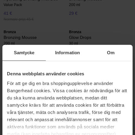
Value Pack
200 ml
41 €
29 €
Normale prijs 45 €
Bronza
Bronza
Bronzing Mousse
Glow Drops
200 ml
30 ml
29 €
34 €
Samtycke
Information
Om
Bronza
Bronza
Denna webbplats använder cookies
Bronzing Gel
Exfoliating Mitt
400 ml
Exfoliating Mitt
För att ge dig en bra shoppingupplevelse använder
35 €
Niet op voorraad
8 €
Niet op voorraad
Bangerhead cookies. Vissa cookies är nödvändiga för att
du ska kunna använda webbplatsen, medan ditt
samtycke krävs för att använda cookies för att förbättra
våra tjänster, mäta och analysera trafik, förse dig med
relevant och anpassat innehåll/annonser samt för att
aktivera funktioner som används på sociala medier
NIEUWSBRIEF
media (kan innefatta behandling av personuppgifter).