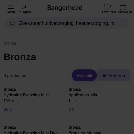
Menu
Inloggen
Favoriet
Winkelwagen
Bronza
Bronza
Filter
Sorteren
8 producten
Bronza
Bronza
Hydrating Bronzing Mist
Application Mitt
100 ml
1 pcs
26 €
8 €
Bronza
Bronza
Hydrating Bronzing Mist Duo
Bronzing Mousse