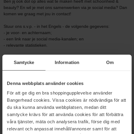
Ben jij ook dol op alles wat te maken heeft met schoonheid &
beauty? En wil je met ons samenwerken via je social media? Dan
komen we graag met jou in contact!
Stuur ons s.v.p. - in het Engels - de volgende gegevens:
- je voor- en achternaam;
- een link naar je social media-kanalen; en
- relevante statistieken.
Als je een profiel hebt dat bij ons past, gaan we graag op zoek
Samtycke
Information
Om
naar mogelijkheden voor een succesvolle samenwerking!
Tot horens!
Denna webbplats använder cookies
För att ge dig en bra shoppingupplevelse använder
Neem contact met ons op:
Bangerhead cookies. Vissa cookies är nödvändiga för att
[email protected]
du ska kunna använda webbplatsen, medan ditt
samtycke krävs för att använda cookies för att förbättra
våra tjänster, mäta och analysera trafik, förse dig med
relevant och anpassat innehåll/annonser samt för att