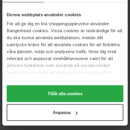
Body Mist
150 ml
50 ml
36 €
100 €
Denna webbplats använder cookies
För att ge dig en bra shoppingupplevelse använder
Marc Jacobs
Marc Jacobs
Bangerhead cookies. Vissa cookies är nödvändiga för att
Daisy Love
Daisy Love Glow
du ska kunna använda webbplatsen, medan ditt
30 ml
50 ml
samtycke krävs för att använda cookies för att förbättra
74 €
100 €
våra tjänster, mäta och analysera trafik, förse dig med
relevant och anpassat innehåll/annonser samt för att
aktivera funktioner som används på sociala medier
Marc Jacobs
Marc Jacobs
Daisy Wild Eau so Extra
Daisy Wild Intense
media (kan innefatta behandling av personuppgifter).
50 ml
100 ml
Data som samlas in delas med cookieleverantören.
115 €
160 €
Genom att trycka på "Tillåt alla cookies" accepterar du
alla cookies, medan du under "Detaljer" kan anpassa
Tillåt alla cookies
användningen av cookies. Du kan när som helst återkalla
Marc Jacobs
Marc Jacobs
ditt samtycke. För mer information se vår Cookie Policy
Perfect Absolute
Perfect
Anpassa
samt vår Integritetspolicy.
30 ml
100 ml
93 €
156 €