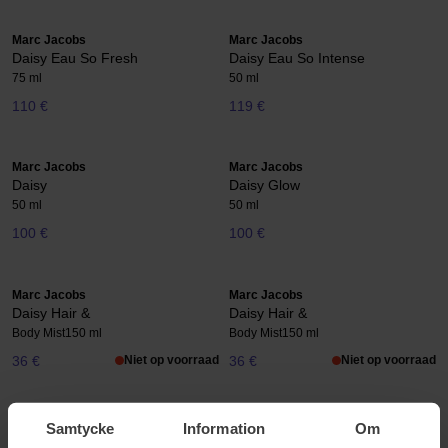
Marc Jacobs
Marc Jacobs
Daisy Eau So Fresh
Daisy Eau So Intense
75 ml
50 ml
110 €
119 €
Marc Jacobs
Marc Jacobs
Daisy
Daisy Glow
50 ml
50 ml
100 €
100 €
Marc Jacobs
Marc Jacobs
Daisy Hair &
Daisy Hair &
Body Mist
150 ml
Body Mist
150 ml
36 €
Niet op voorraad
36 €
Niet op voorraad
Marc Jacobs
Marc Jacobs
Samtycke
Information
Om
Daisy Hair &
Daisy Love Eau So Sweet