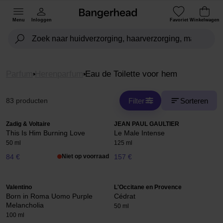
Menu
Inloggen
Favoriet
Winkelwagen
Parfum
Herenparfum
Eau de Toilette voor hem
Filter
Sorteren
83 producten
Zadig & Voltaire
JEAN PAUL GAULTIER
This Is Him Burning Love
Le Male Intense
50 ml
125 ml
84 €
Niet op voorraad
157 €
Valentino
L'Occitane en Provence
Born in Roma Uomo Purple
Cédrat
Melancholia
50 ml
100 ml