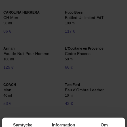
CAROLINA HERRERA
Hugo Boss
CH Men
Bottled Unlimited EdT
50 ml
100 ml
86 €
117 €
Armani
L'Occitane en Provence
Eau de Nuit Pour Homme
Cédre Encens
100 ml
50 ml
125 €
66 €
COACH
Tom Ford
Man
Eau d'Ombre Leather
40 ml
10 ml
53 €
43 €
L'Occitane en Provence
Azzaro
Samtycke
Information
Om
Cédre Gingembre
Wanted