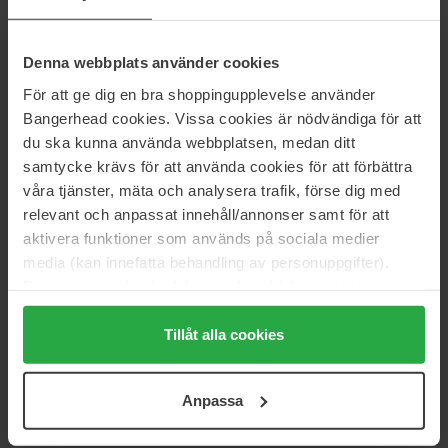
50 ml
100 ml
66 €
105 €
Denna webbplats använder cookies
För att ge dig en bra shoppingupplevelse använder
Armani
Dolce & Gabbana
Bangerhead cookies. Vissa cookies är nödvändiga för att
Stronger With You For Men
Pour Homme
du ska kunna använda webbplatsen, medan ditt
100 ml
75 ml
samtycke krävs för att använda cookies för att förbättra
97 €
100 €
våra tjänster, mäta och analysera trafik, förse dig med
Normale prijs 124 €
relevant och anpassat innehåll/annonser samt för att
COACH
Armani
aktivera funktioner som används på sociala medier
Blue
Eau Pour Homme
media (kan innefatta behandling av personuppgifter).
40 ml
100 ml
Data som samlas in delas med cookieleverantören.
52 €
125 €
Niet op voorraad
Genom att trycka på "Tillåt alla cookies" accepterar du
alla cookies, medan du under "Detaljer" kan anpassa
Tillåt alla cookies
användningen av cookies. Du kan när som helst återkalla
Burberry
Burberry
Hero
London for Men
ditt samtycke. För mer information se vår Cookie Policy
Anpassa
50 ml
50 ml
samt vår Integritetspolicy.
94 €
Niet op voorraad
79 €
Niet op voorraad