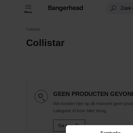
Menu
Collistar
Collistar
GEEN PRODUCTEN GEVON
We konden hier op dit moment geen prod
categorie of kom later terug.
Ga naar B
Samtycke