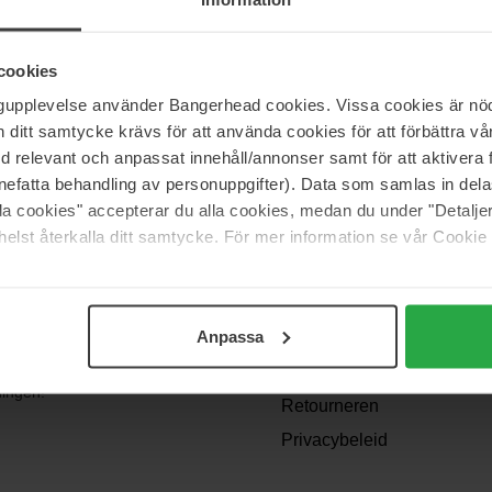
cookies
ngupplevelse använder Bangerhead cookies. Vissa cookies är nöd
itt samtycke krävs för att använda cookies för att förbättra vår
med relevant och anpassat innehåll/annonser samt för att aktiver
nefatta behandling av personuppgifter). Data som samlas in del
alla cookies" accepterar du alla cookies, medan du under "Detal
Support
elst återkalla ditt samtycke. För mer information se vår Cookie
Contact
Veelgestelde vragen
Anpassa
Algemene
angen? We
voorwaarden
dingen!
Retourneren
Privacybeleid