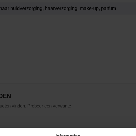
DEN
ucten vinden. Probeer een verwante
Information