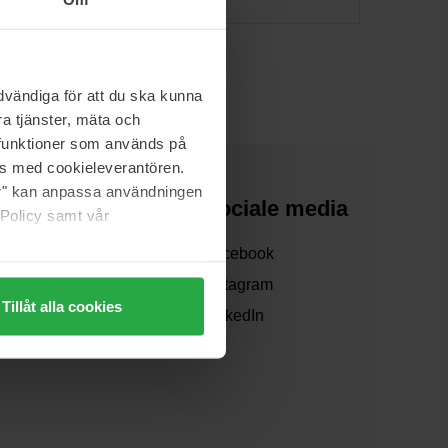
vändiga för att du ska kunna
a tjänster, mäta och
a funktioner som används på
as med cookieleverantören.
jer" kan anpassa användningen
Over ons
Sociale media
 Policy samt vår
Over ons
Facebook
Samenwerken
Instagram
Tillåt alla cookies
Verzending
LinkedIn