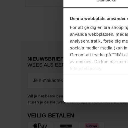
Denna webbplats använder 
För att ge dig en bra shoppi
använda webbplatsen, medan d
analysera trafik, förse dig 
sociala medier media (kan in
Genom att trycka på "Tillåt 
NIEUWSBRIEF
av cookies. Du kan när som h
WEES ALS EERSTE OP DE HOOGTE
Integritetspolicy.
Wil je het beste beauty-nieuws direct in je inbox ontv
sturen je de nieuwste trends, tips en exclusieve aanbie
VEILIG BETALEN