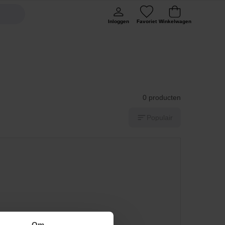
Inloggen
Favoriet
Winkelwagen
0 producten
Populair
Om