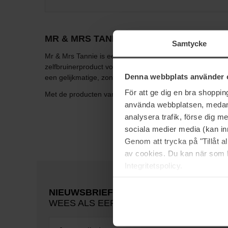
MR & MRS TANNIE
Samtycke
Mr & Mrs Tannie is een lifestylemerk gefocust op zelfbr
zelfbruinerproduct voor elke gelegenheid! Ongeacht of je
Denna webbplats använder 
een gelijkmatige, zongebruinde kleur met professioneel r
För att ge dig en bra shoppi
Met de producten van Mr & Mrs Tannie ben je snel "pools
använda webbplatsen, medan d
analysera trafik, förse dig 
sociala medier media (kan in
Genom att trycka på "Tillåt 
av cookies. Du kan när som h
Integritetspolicy.
NIEUWSBRIEF
WEES ALS EERSTE OP DE HOOGTE