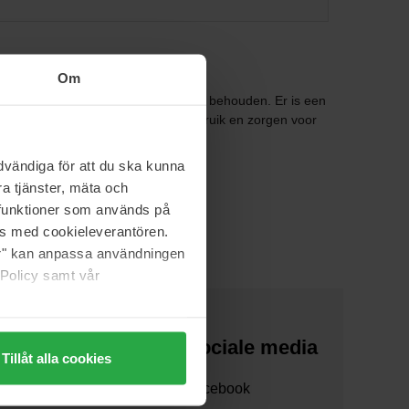
Om
ereiden en die de zongebruinde kleur behouden. Er is een
ende producten zijn makkelijk in gebruik en zorgen voor
vändiga för att du ska kunna
 geproduceerd in Zweden.
a tjänster, mäta och
a funktioner som används på
as med cookieleverantören.
jer" kan anpassa användningen
 Policy samt vår
Over ons
Sociale media
Tillåt alla cookies
Over ons
Facebook