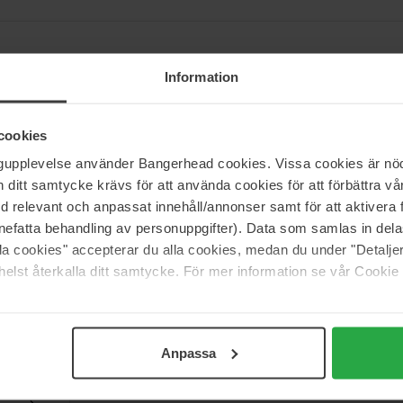
Information
uinerproducten, maar de lijn biedt ook producten aan die de huid voorb
 nu een lichte, zongebruinde look wilt of een diepere kleur. De verzorg
cookies
esultaat.
ngupplevelse använder Bangerhead cookies. Vissa cookies är nöd
ide ready". De productlijn is mild voor de huid, 100% veganistisch en
itt samtycke krävs för att använda cookies för att förbättra vår
med relevant och anpassat innehåll/annonser samt för att aktiver
nefatta behandling av personuppgifter). Data som samlas in del
alla cookies" accepterar du alla cookies, medan du under "Detal
elst återkalla ditt samtycke. För mer information se vår Cookie
Support
Anpassa
Contact