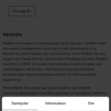
Ga naar B
REDKEN
Redken Innovatieve haarverzorging vanaf dag één. Redken heeft
een aantal veelgeprezen producten in zijn assortiment en is
favoriet bij zowel kappers als consumenten. Over Redken De reis
begon toen Paula Kent en chemist Jehri Redding het merk Redken
oprichten in 1960. Ze boden revolutionaire haarverzorging voor
zowel kappers als klanten. Het haarverzorgingsmerk biedt
professionele haarverzorgingsproducten en leidt wereldwijd
kappers op.
Productlijnen Na zoveel jaar op de markt te zijn heeft de
haarverzorgingsgigant meerdere populaire productlijnen weten te
produceren. We noemen er een paar hieronder. All Soft - Als je
Samtycke
Information
Om
Redken zegt dan heb je het ook meteen over hun grote favoriet All
Soft. Een haarverzorgingslijn voor als je droog, broos en stug haar