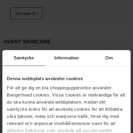
Ga naar B
AVANT SKINCARE
Avant Avant is toegewijd aan het verkennen van de geschenken
Samtycke
Information
Om
van de natuur en het gebruik van geavanceerde
wetenschappelijke technieken om de meest voedende
huidverzorgingsproducten te creëren. Avant richt zich op het
maken van producten zich die de huid niet alleen hydrateren, maar
Denna webbplats använder cookies
ook verzachten, revitaliseren en de natuurlijke gloed terug te
För att ge dig en bra shoppingupplevelse använder
brengen. Elk ingrediënt is gekozen vanwege zijn gezondheids en
Bangerhead cookies. Vissa cookies är nödvändiga för att
schoonheidsvoordelen.
du ska kunna använda webbplatsen, medan ditt
De ervaring is uitzonderlijk, de resultaten zijn echt.
samtycke krävs för att använda cookies för att förbättra
våra tjänster, mäta och analysera trafik, förse dig med
relevant och anpassat innehåll/annonser samt för att
aktivera funktioner som används på sociala medier