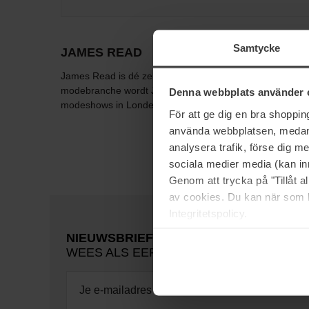
Samtycke
JAMES READ
James Read is dé zelfbruinerexpert van Engeland, met mee
modebranche wordt James Read door velen gezien als een
Denna webbplats använder 
modeshows in Londen, Parijs en New York.
För att ge dig en bra shoppi
använda webbplatsen, medan d
analysera trafik, förse dig 
sociala medier media (kan in
Genom att trycka på "Tillåt 
av cookies. Du kan när som h
Integritetspolicy.
NIEUWSBRIEF
WEES ALS EERSTE OP DE HOOGTE