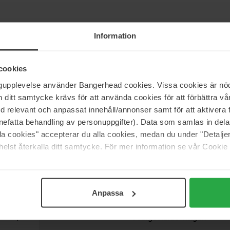
Information
r dan 13 jaar ervaring. Het bedrijf is de eerste Britse expert die hui
 toonaangevende, professionele spray-tan artiest en is vaak te zien 
cookies
ngupplevelse använder Bangerhead cookies. Vissa cookies är nöd
itt samtycke krävs för att använda cookies för att förbättra vår
med relevant och anpassat innehåll/annonser samt för att aktiver
nefatta behandling av personuppgifter). Data som samlas in del
alla cookies" accepterar du alla cookies, medan du under "Detal
elst återkalla ditt samtycke. För mer information se vår Cookie
Support
Anpassa
Contact
Veelgestelde vragen