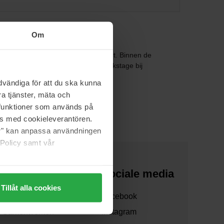
Om
dverzorging en zelfbruiner combineert. Binnen de
bij mode, reclamefotoshoots en backstage bij
vändiga för att du ska kunna
a tjänster, mäta och
a funktioner som används på
as med cookieleverantören.
jer" kan anpassa användningen
 Policy samt vår
Over ons
Sociale media
Tillåt alla cookies
Over ons
Facebook
Samenwerken
Instagram