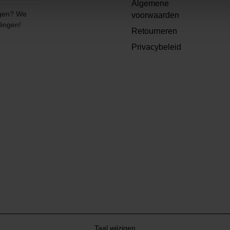
Algemene
angen? We
voorwaarden
dingen!
Retourneren
Privacybeleid
Taal wijzigen