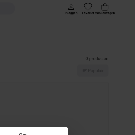
Inloggen
Favoriet
Winkelwagen
0 producten
Populair
Om