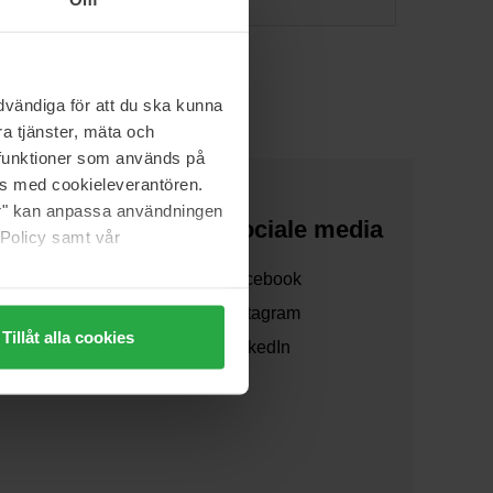
vändiga för att du ska kunna
a tjänster, mäta och
a funktioner som används på
as med cookieleverantören.
jer" kan anpassa användningen
Over ons
Sociale media
 Policy samt vår
Over ons
Facebook
Samenwerken
Instagram
Tillåt alla cookies
Verzending
LinkedIn