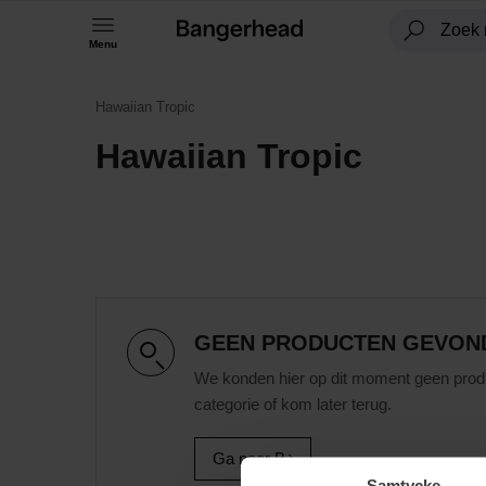
Menu
Hawaiian Tropic
Hawaiian Tropic
GEEN PRODUCTEN GEVON
We konden hier op dit moment geen prod
categorie of kom later terug.
Ga naar B
Samtycke