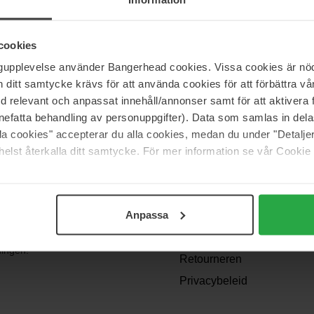
cookies
ngupplevelse använder Bangerhead cookies. Vissa cookies är nöd
itt samtycke krävs för att använda cookies för att förbättra vår
med relevant och anpassat innehåll/annonser samt för att aktiver
nefatta behandling av personuppgifter). Data som samlas in del
alla cookies" accepterar du alla cookies, medan du under "Detal
Support
elst återkalla ditt samtycke. För mer information se vår Cookie
Contact
Veelgestelde vragen
Anpassa
Algemene
angen? We
voorwaarden
dingen!
Retourneren
Privacybeleid