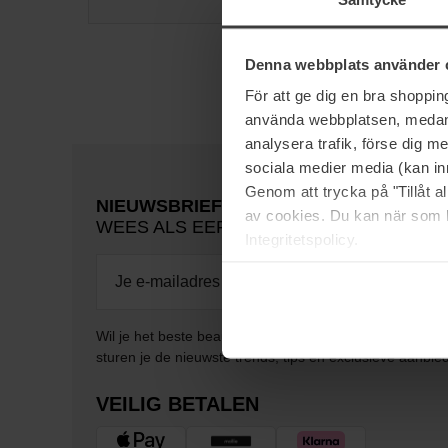
Denna webbplats använder 
För att ge dig en bra shoppi
använda webbplatsen, medan d
analysera trafik, förse dig 
sociala medier media (kan in
Genom att trycka på "Tillåt 
NIEUWSBRIEF
av cookies. Du kan när som h
WEES ALS EERSTE OP DE HOOGTE
Integritetspolicy.
Wil je het beste beauty-nieuws direct in je inbox ontv
sturen je de nieuwste trends, tips en exclusieve aanbie
VEILIG BETALEN