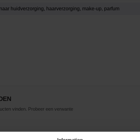
DEN
ucten vinden. Probeer een verwante
Information