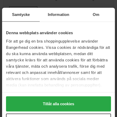
Ga naar B
Samtycke
Information
Om
Denna webbplats använder cookies
För att ge dig en bra shoppingupplevelse använder
Bangerhead cookies. Vissa cookies är nödvändiga för att
NIEUWSBRIEF
du ska kunna använda webbplatsen, medan ditt
WEES ALS EERSTE OP DE HOOGTE
samtycke krävs för att använda cookies för att förbättra
våra tjänster, mäta och analysera trafik, förse dig med
relevant och anpassat innehåll/annonser samt för att
aktivera funktioner som används på sociala medier
media (kan innefatta behandling av personuppgifter).
Wil je het beste beauty-nieuws direct in je inbox ontvangen?
We sturen je de nieuwste trends, tips en exclusieve
Data som samlas in delas med cookieleverantören.
aanbiedingen!
Genom att trycka på "Tillåt alla cookies" accepterar du
alla cookies, medan du under "Detaljer" kan anpassa
Tillåt alla cookies
VEILIG BETALEN
användningen av cookies. Du kan när som helst återkalla
ditt samtycke. För mer information se vår Cookie Policy