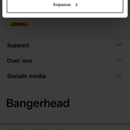
Anpassa
samt vår Integritetspolicy.
SNELLE LEVERING
Support
Contact
Over ons
Veelgestelde vragen
Over ons
Algemene voorwaarden
Sociale media
Samenwerken
Retourneren
Facebook
Verzending
Privacybeleid
Instagram
LinkedIn