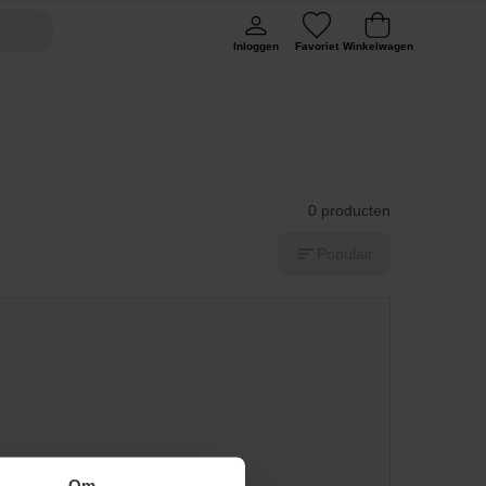
Inloggen
Favoriet
Winkelwagen
0 producten
Populair
Om