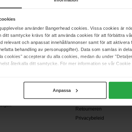
cookies
ngupplevelse använder Bangerhead cookies. Vissa cookies är nöd
itt samtycke krävs för att använda cookies för att förbättra vår
med relevant och anpassat innehåll/annonser samt för att aktiver
nefatta behandling av personuppgifter). Data som samlas in del
alla cookies" accepterar du alla cookies, medan du under "Detal
Support
elst återkalla ditt samtycke. För mer information se vår Cookie
Contact
Veelgestelde vragen
Anpassa
Algemene
angen? We
voorwaarden
dingen!
Retourneren
Privacybeleid