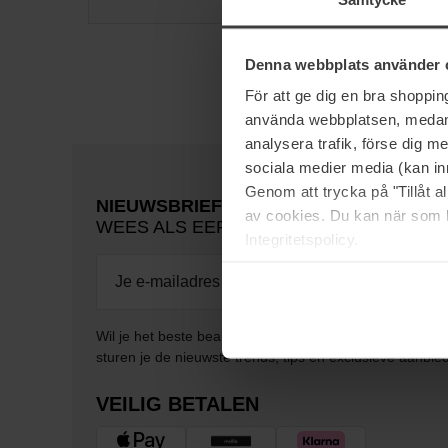
Denna webbplats använder 
För att ge dig en bra shoppi
använda webbplatsen, medan d
analysera trafik, förse dig 
sociala medier media (kan in
Genom att trycka på "Tillåt 
NIEUWSBRIEF
av cookies. Du kan när som h
WEES ALS EERSTE OP DE HOOGTE
Integritetspolicy.
Wil je het beste beauty-nieuws direct in je inbox ontv
sturen je de nieuwste trends, tips en exclusieve aanbie
VEILIG BETALEN