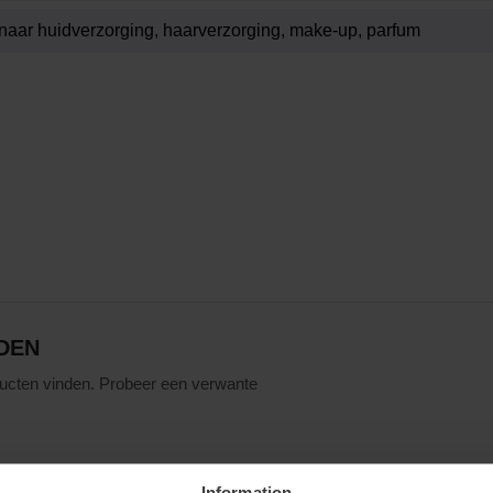
DEN
ucten vinden. Probeer een verwante
Information