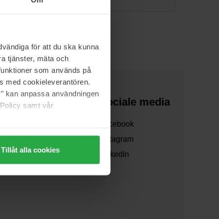
vändiga för att du ska kunna
a tjänster, mäta och
a funktioner som används på
as med cookieleverantören.
jer" kan anpassa användningen
Over ons
Sociale media
 Policy samt vår
Over ons
Facebook
Samenwerken
Instagram
Tillåt alla cookies
Verzending
LinkedIn