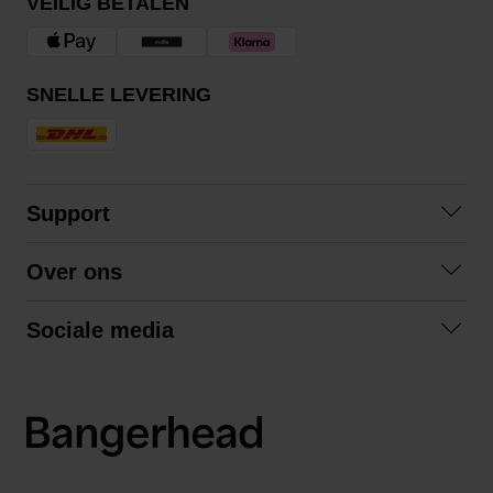
VEILIG BETALEN
SNELLE LEVERING
Support
Contact
Over ons
Veelgestelde vragen
Over ons
Algemene voorwaarden
Sociale media
Samenwerken
Retourneren
Facebook
Verzending
Privacybeleid
Instagram
LinkedIn