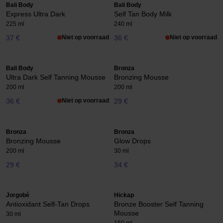
Bali Body
Bali Body
Express Ultra Dark
Self Tan Body Milk
225 ml
240 ml
37 €
Niet op voorraad
36 €
Niet op voorraad
Bali Body
Bronza
Ultra Dark Self Tanning Mousse
Bronzing Mousse
200 ml
200 ml
36 €
Niet op voorraad
29 €
Bronza
Bronza
Bronzing Mousse
Glow Drops
200 ml
30 ml
29 €
34 €
Jorgobé
Hickap
Antioxidant Self-Tan Drops
Bronze Booster Self Tanning
Mousse
30 ml
150 ml