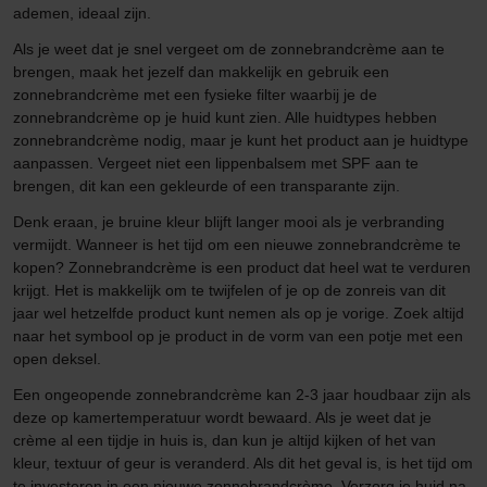
ademen, ideaal zijn.
Als je weet dat je snel vergeet om de zonnebrandcrème aan te
brengen, maak het jezelf dan makkelijk en gebruik een
zonnebrandcrème met een fysieke filter waarbij je de
zonnebrandcrème op je huid kunt zien. Alle huidtypes hebben
zonnebrandcrème nodig, maar je kunt het product aan je huidtype
aanpassen. Vergeet niet een lippenbalsem met SPF aan te
brengen, dit kan een gekleurde of een transparante zijn.
Denk eraan, je bruine kleur blijft langer mooi als je verbranding
vermijdt. Wanneer is het tijd om een nieuwe zonnebrandcrème te
kopen? Zonnebrandcrème is een product dat heel wat te verduren
krijgt. Het is makkelijk om te twijfelen of je op de zonreis van dit
jaar wel hetzelfde product kunt nemen als op je vorige. Zoek altijd
naar het symbool op je product in de vorm van een potje met een
open deksel.
Een ongeopende zonnebrandcrème kan 2-3 jaar houdbaar zijn als
deze op kamertemperatuur wordt bewaard. Als je weet dat je
crème al een tijdje in huis is, dan kun je altijd kijken of het van
kleur, textuur of geur is veranderd. Als dit het geval is, is het tijd om
te investeren in een nieuwe zonnebrandcrème. Verzorg je huid na