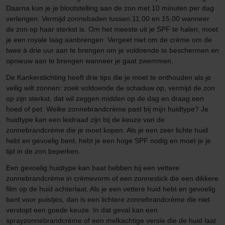
Daarna kun je je blootstelling aan de zon met 10 minuten per dag
verlengen. Vermijd zonnebaden tussen 11.00 en 15.00 wanneer
de zon op haar sterkst is. Om het meeste uit je SPF te halen, moet
je een royale laag aanbrengen. Vergeet niet om de crème om de
twee à drie uur aan te brengen om je voldoende te beschermen en
opnieuw aan te brengen wanneer je gaat zwemmen.
De Kankerstichting heeft drie tips die je moet te onthouden als je
veilig wilt zonnen: zoek voldoende de schaduw op, vermijd de zon
op zijn sterkst, dat wil zeggen midden op de dag en draag een
hoed of pet. Welke zonnebrandcrème past bij mijn huidtype? Je
huidtype kan een leidraad zijn bij de keuze van de
zonnebrandcrème die je moet kopen. Als je een zeer lichte huid
hebt en gevoelig bent, hebt je een hoge SPF nodig en moet je je
tijd in de zon beperken.
Een gevoelig huidtype kan baat hebben bij een vettere
zonnebrandcrème in crèmevorm of een zonnestick die een dikkere
film op de huid achterlaat. Als je een vettere huid hebt en gevoelig
bent voor puistjes, dan is een lichtere zonnebrandcrème die niet
verstopt een goede keuze. In dat geval kan een
sprayzonnebrandcrème of een melkachtige versie die de huid laat