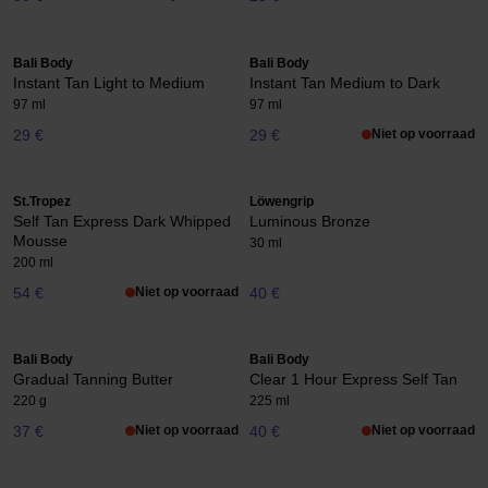
Bali Body
Bali Body
Instant Tan Light to Medium
Instant Tan Medium to Dark
97 ml
97 ml
29 €
29 €
Niet op voorraad
St.Tropez
Löwengrip
Self Tan Express Dark Whipped
Luminous Bronze
Mousse
30 ml
200 ml
54 €
Niet op voorraad
40 €
Bali Body
Bali Body
Gradual Tanning Butter
Clear 1 Hour Express Self Tan
220 g
225 ml
37 €
Niet op voorraad
40 €
Niet op voorraad