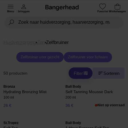
Menu
Inloggen
Favoriet
Winkelwagen
Huidverzorging
Zon
Zelfbruiner
Zelfbruiner voor gezicht
Zelfbruiner voor lichaam
Filter
Sorteren
50 producten
Bronza
Bali Body
Hydrating Bronzing Mist
Self Tanning Mousse Dark
100 ml
200 ml
26 €
36 €
Niet op voorraad
St.Tropez
Bali Body