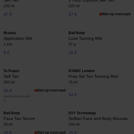
Self Tan
1 Hour Express Self Tan
200 ml
225 ml
47 €
37 €
Niet op voorraad
Bronza
Bali Body
Application Mitt
Luxe Tanning Mitt
1 pcs
37 g
8 €
16 €
St.Tropez
ICONIC London
Self Tan
Prep Set Tan Tanning Mist
200 ml
75 ml
30 €
Niet op voorraad
34 €
Normale prijs 50
€
Bali Body
EVY Technology
Face Tan Serum
Selftan Face and Body Mousse
30 ml
150 ml
30 €
Niet op voorraad
25 €