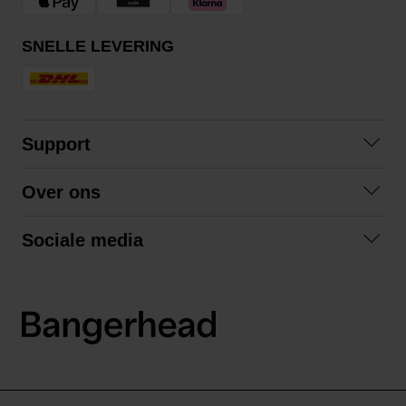
SNELLE LEVERING
Support
Contact
Over ons
Veelgestelde vragen
Over ons
Algemene voorwaarden
Sociale media
Samenwerken
Retourneren
Facebook
Verzending
Privacybeleid
Instagram
LinkedIn