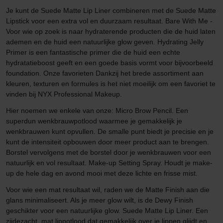
Je kunt de Suede Matte Lip Liner combineren met de Suede Matte
Lipstick voor een extra vol en duurzaam resultaat. Bare With Me -
Voor wie op zoek is naar hydraterende producten die de huid laten
ademen en de huid een natuurlijke glow geven. Hydrating Jelly
Primer is een fantastische primer die de huid een echte
hydratatieboost geeft en een goede basis vormt voor bijvoorbeeld
foundation. Onze favorieten Dankzij het brede assortiment aan
kleuren, texturen en formules is het niet moeilijk om een favoriet te
vinden bij NYX Professional Makeup.
Hier noemen we enkele van onze: Micro Brow Pencil. Een
superdun wenkbrauwpotlood waarmee je gemakkelijk je
wenkbrauwen kunt opvullen. De smalle punt biedt je precisie en je
kunt de intensiteit opbouwen door meer product aan te brengen.
Borstel vervolgens met de borstel door je wenkbrauwen voor een
natuurlijk en vol resultaat. Make-up Setting Spray. Houdt je make-
up de hele dag en avond mooi met deze lichte en frisse mist.
Voor wie een mat resultaat wil, raden we de Matte Finish aan die
glans minimaliseert. Als je meer glow wilt, is de Dewy Finish
geschikter voor een natuurlijke glow. Suede Matte Lip Liner. Een
zijdezacht, mat lippotlood dat gemakkelijk over je lippen glijdt en