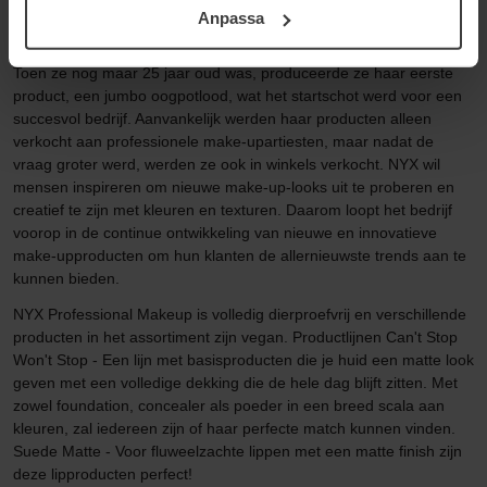
Professional Makeup Het merk werd opgericht door een jonge
Anpassa
samt vår Integritetspolicy.
onderneemster genaamd Toni Ko in Los Angeles in 1999.
Toen ze nog maar 25 jaar oud was, produceerde ze haar eerste
product, een jumbo oogpotlood, wat het startschot werd voor een
succesvol bedrijf. Aanvankelijk werden haar producten alleen
verkocht aan professionele make-upartiesten, maar nadat de
vraag groter werd, werden ze ook in winkels verkocht. NYX wil
mensen inspireren om nieuwe make-up-looks uit te proberen en
creatief te zijn met kleuren en texturen. Daarom loopt het bedrijf
voorop in de continue ontwikkeling van nieuwe en innovatieve
make-upproducten om hun klanten de allernieuwste trends aan te
kunnen bieden.
NYX Professional Makeup is volledig dierproefvrij en verschillende
producten in het assortiment zijn vegan. Productlijnen Can't Stop
Won't Stop - Een lijn met basisproducten die je huid een matte look
geven met een volledige dekking die de hele dag blijft zitten. Met
zowel foundation, concealer als poeder in een breed scala aan
kleuren, zal iedereen zijn of haar perfecte match kunnen vinden.
Suede Matte - Voor fluweelzachte lippen met een matte finish zijn
deze lipproducten perfect!