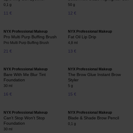
0,1 g
50 g
11 €
12 €
NYX Professional Makeup
NYX Professional Makeup
Pro Multi Purp Buffing Brush
Fat Oil Lip Drip
Pro Multi Purp Buffing Brush
4,8 ml
21 €
13 €
NYX Professional Makeup
NYX Professional Makeup
Bare With Me Blur Tint
The Brow Glue Instant Brow
Foundation
Styler
30 ml
5 g
16 €
15 €
NYX Professional Makeup
NYX Professional Makeup
Can't Stop Won't Stop
Blade & Shade Brow Pencil
Foundation
0,1 g
30 ml