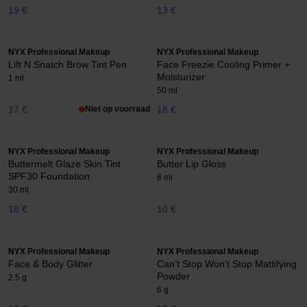
19 €
13 €
NYX Professional Makeup
NYX Professional Makeup
Lift N Snatch Brow Tint Pen
Face Freezie Cooling Primer +
Moisturizer
1 ml
50 ml
17 €
Niet op voorraad
18 €
NYX Professional Makeup
NYX Professional Makeup
Buttermelt Glaze Skin Tint
Butter Lip Gloss
SPF30 Foundation
8 ml
30 ml
18 €
10 €
NYX Professional Makeup
NYX Professional Makeup
Face & Body Glitter
Can’t Stop Won’t Stop Mattifying
Powder
2.5 g
6 g