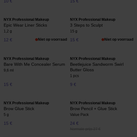
10 €
15 €
NYX Professional Makeup
NYX Professional Makeup
Epic Wear Liner Sticks
3 Steps to Sculpt
1,2 g
15 g
12 €
Niet op voorraad
15 €
Niet op voorraad
NYX Professional Makeup
NYX Professional Makeup
Bare With Me Concealer Serum
Beetlejuice Sandworm Swirl
Butter Gloss
9,6 ml
1 pcs
15 €
9 €
NYX Professional Makeup
NYX Professional Makeup
Brow Glue Stick
Brow Pencil + Glue Stick
5 g
Value Pack
15 €
24 €
Normale prijs 27 €