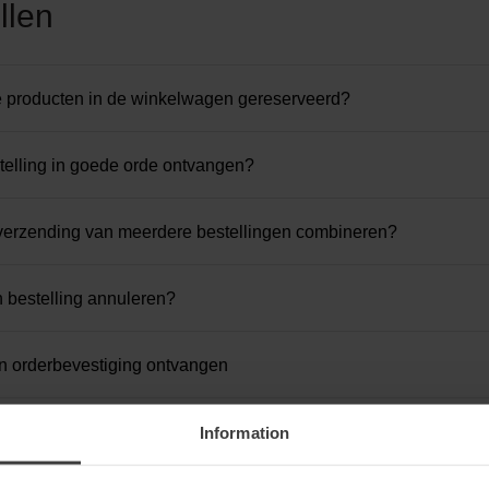
llen
 producten in de winkelwagen gereserveerd?
stelling in goede orde ontvangen?
verzending van meerdere bestellingen combineren?
n bestelling annuleren?
n orderbevestiging ontvangen
 een bestelling plaatsen?
Information