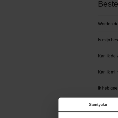
Beste
Worden de
Is mijn be
Kan ik de 
Kan ik mij
Ik heb gee
Hoe kan ik
Samtycke