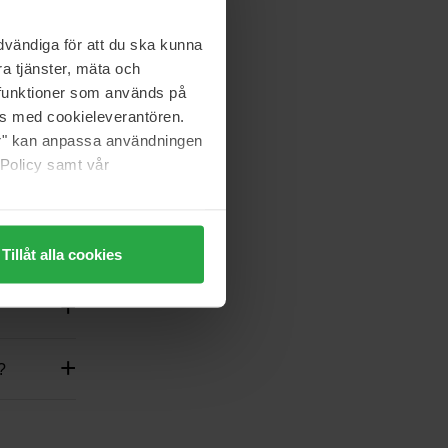
vändiga för att du ska kunna
a tjänster, mäta och
a funktioner som används på
as med cookieleverantören.
jer" kan anpassa användningen
 Policy samt vår
Tillåt alla cookies
?