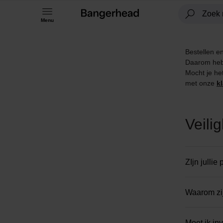
Menu
Bestellen e
Daarom hebb
Mocht je he
met onze
k
Veili
ZIjn julli
Waarom zij
Moet ik in