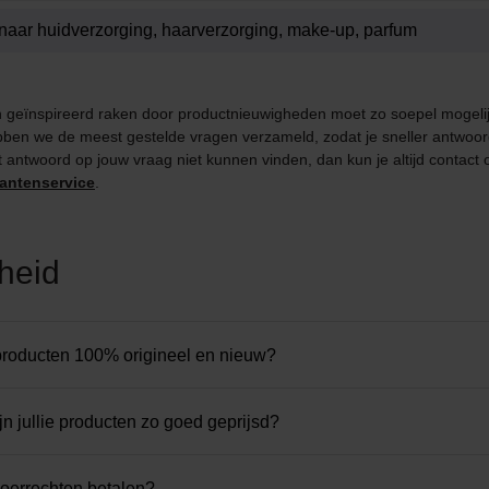
n geïnspireerd raken door productnieuwigheden moet zo soepel mogelij
en we de meest gestelde vragen verzameld, zodat je sneller antwoord
t antwoord op jouw vraag niet kunnen vinden, dan kun je altijd contac
lantenservice
.
gheid
e producten 100% origineel en nieuw?
n jullie producten zo goed geprijsd?
voerrechten betalen?