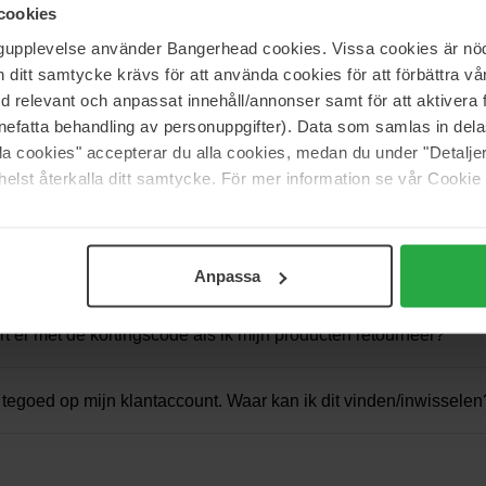
cookies
ing
ngupplevelse använder Bangerhead cookies. Vissa cookies är nöd
itt samtycke krävs för att använda cookies för att förbättra vår
med relevant och anpassat innehåll/annonser samt för att aktiver
nefatta behandling av personuppgifter). Data som samlas in del
sten verbonden aan betaling via factuur?
alla cookies" accepterar du alla cookies, medan du under "Detal
elst återkalla ditt samtycke. För mer information se vår Cookie
a - bij betaling via factuur - ook een kredietcheck uit?
kt mijn kortingscode niet?
Anpassa
t er met de kortingscode als ik mijn producten retourneer?
 tegoed op mijn klantaccount. Waar kan ik dit vinden/inwisselen