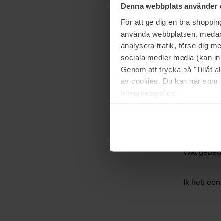
Denna webbplats använder 
Betal
För att ge dig en bra shoppi
använda webbplatsen, medan d
analysera trafik, förse dig 
sociala medier media (kan in
Zijn er ko
Genom att trycka på "Tillåt 
av cookies. Du kan när som h
Voert Klarn
Integritetspolicy.
Waarom wer
Wat gebeur
Ik heb een