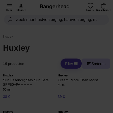
Menu
Inloggen
Favoriet
Winkelwagen
Huxley
Huxley
Filter
Sorteren
16 producten
Huxley
Huxley
Sun Essence; Stay Sun Safe
Cream; More Than Moist
SPF50+PA + + + +
50 ml
50 ml
38 €
39 €
Huxley
Huxley