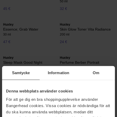
50 ml
45 €
32 €
Huxley
Huxley
Essence; Grab Water
Skin Glow Toner Vita Radiance
30 ml
200 ml
47 €
24 €
Huxley
Huxley
Sleep Mask Good Night
Perfume Berber Portrait
150 g
15 ml
Samtycke
Information
Om
30 €
Niet op voorraad
60 €
Niet op voorraad
Denna webbplats använder cookies
Huxley
Huxley
Perfume Blue Medina Tangerine
Perfume Moroccan Gardener
För att ge dig en bra shoppingupplevelse använder
15 ml
15 ml
Bangerhead cookies. Vissa cookies är nödvändiga för att
60 €
Niet op voorraad
60 €
Niet op voorraad
du ska kunna använda webbplatsen, medan ditt