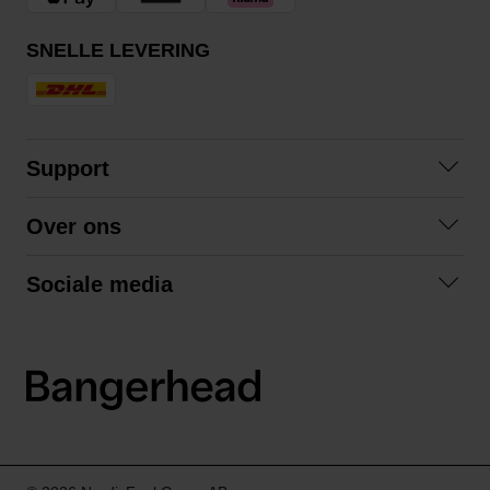
SNELLE LEVERING
Support
Contact
Over ons
Veelgestelde vragen
Over ons
Algemene voorwaarden
Sociale media
Samenwerken
Retourneren
Facebook
Verzending
Privacybeleid
Instagram
LinkedIn