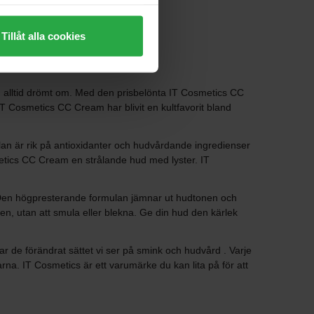
Tillåt alla cookies
 alltid drömt om. Med den prisbelönta IT Cosmetics CC
T Cosmetics CC Cream har blivit en kultfavorit bland
ulan är rik på antioxidanter och hudvårdande ingredienser
metics CC Cream en strålande hud med lyster. IT
de. Den högpresterande formulan jämnar ut hudtonen och
gen, utan att smula eller blekna. Ge din hud den kärlek
har de förändrat sättet vi ser på smink och hudvård . Varje
rna. IT Cosmetics är ett varumärke du kan lita på för att