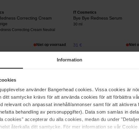
ics
IT Cosmetics
Redness Correcting Cream
Bye Bye Redness Serum
eige
30 ml
dness Correcting Cream Neutral
Niet op voorraad
31 €
Niet 
Information
ics
IT Cosmetics
m
CC Natural Matte
cookies
32 ml
ngupplevelse använder Bangerhead cookies. Vissa cookies är nöd
54 €
itt samtycke krävs för att använda cookies för att förbättra vår
med relevant och anpassat innehåll/annonser samt för att aktiver
nefatta behandling av personuppgifter). Data som samlas in del
alla cookies" accepterar du alla cookies, medan du under "Detal
Pagina 1 van 5
Volgende
elst återkalla ditt samtycke. För mer information se vår Cookie