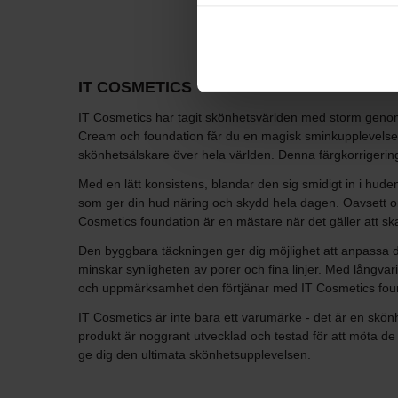
IT COSMETICS
IT Cosmetics har tagit skönhetsvärlden med storm genom
Cream och foundation får du en magisk sminkupplevelse s
skönhetsälskare över hela världen. Denna färgkorrigeri
Med en lätt konsistens, blandar den sig smidigt in i hud
som ger din hud näring och skydd hela dagen. Oavsett om 
Cosmetics foundation är en mästare när det gäller att sk
Den byggbara täckningen ger dig möjlighet att anpassa di
minskar synligheten av porer och fina linjer. Med långvar
och uppmärksamhet den förtjänar med IT Cosmetics fou
IT Cosmetics är inte bara ett varumärke - det är en skönhe
produkt är noggrant utvecklad och testad för att möta de 
ge dig den ultimata skönhetsupplevelsen.