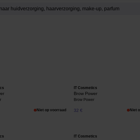
ics
IT Cosmetics
er
Brow Power
r
Brow Power
Niet op voorraad
32 €
Niet 
ics
IT Cosmetics