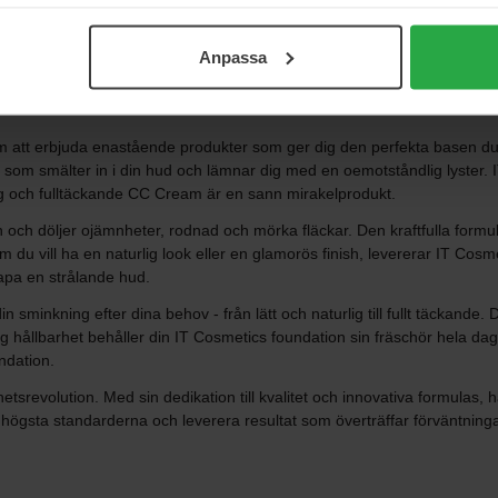
Meer tonen
Anpassa
 att erbjuda enastående produkter som ger dig den perfekta basen du
om smälter in i din hud och lämnar dig med en oemotståndlig lyster. I
ng och fulltäckande CC Cream är en sann mirakelprodukt.
en och döljer ojämnheter, rodnad och mörka fläckar. Den kraftfulla form
du vill ha en naturlig look eller en glamorös finish, levererar IT Cos
apa en strålande hud.
n sminkning efter dina behov - från lätt och naturlig till fullt täckan
ig hållbarhet behåller din IT Cosmetics foundation sin fräschör hela da
ndation.
tsrevolution. Med sin dedikation till kvalitet och innovativa formulas, 
högsta standarderna och leverera resultat som överträffar förväntninga