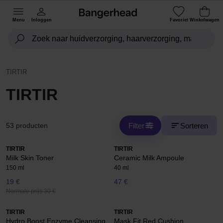
Menu
Inloggen
Favoriet
Winkelwagen
TIRTIR
TIRTIR
Filter
Sorteren
53 producten
TIRTIR
TIRTIR
Milk Skin Toner
Ceramic Milk Ampoule
150 ml
40 ml
19 €
47 €
Normale prijs 30 €
TIRTIR
TIRTIR
Hydro Boost Enzyme Cleansing
Mask Fit Red Cushion