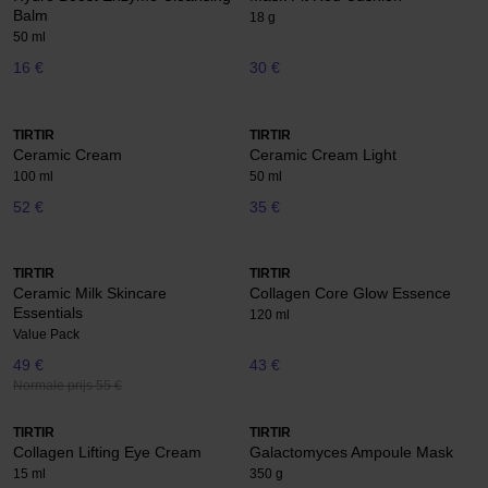
Balm
18 g
50 ml
16 €
30 €
TIRTIR
TIRTIR
Ceramic Cream
Ceramic Cream Light
100 ml
50 ml
52 €
35 €
TIRTIR
TIRTIR
Ceramic Milk Skincare
Collagen Core Glow Essence
Essentials
120 ml
Value Pack
49 €
43 €
Normale prijs 55 €
TIRTIR
TIRTIR
Collagen Lifting Eye Cream
Galactomyces Ampoule Mask
15 ml
350 g