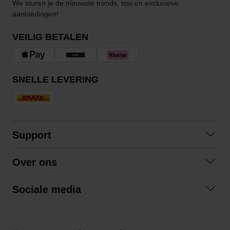
We sturen je de nieuwste trends, tips en exclusieve
aanbiedingen!
VEILIG BETALEN
SNELLE LEVERING
Support
Contact
Over ons
Veelgestelde vragen
Over ons
Algemene voorwaarden
Sociale media
Samenwerken
Retourneren
Facebook
Verzending
Privacybeleid
Instagram