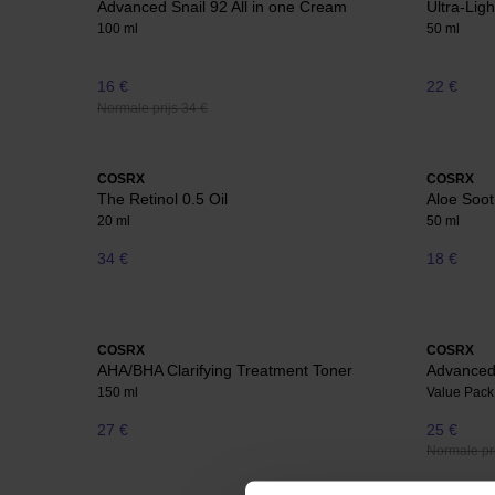
Advanced Snail 92 All in one Cream
Ultra-Lig
100 ml
50 ml
16 €
22 €
Normale prijs 34 €
COSRX
COSRX
The Retinol 0.5 Oil
Aloe Soo
20 ml
50 ml
34 €
18 €
COSRX
COSRX
AHA/BHA Clarifying Treatment Toner
Advanced
150 ml
Value Pack
27 €
25 €
Normale pri