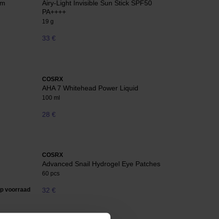
um
Airy-Light Invisible Sun Stick SPF50
PA++++
19 g
33 €
COSRX
AHA 7 Whitehead Power Liquid
100 ml
28 €
COSRX
Advanced Snail Hydrogel Eye Patches
60 pcs
op voorraad
32 €