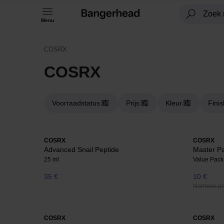
Menu
COSRX
COSRX
Voorraadstatus
Prijs
Kleur
Finis
COSRX
COSRX
Advanced Snail Peptide
Master Pat
25 ml
Value Pack
35 €
10 €
Normale pri
COSRX
COSRX