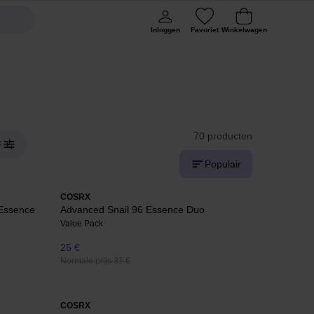
Inloggen
Favoriet
Winkelwagen
70 producten
F
Populair
COSRX
 Essence
Advanced Snail 96 Essence Duo
Value Pack
25 €
Normale prijs 31 €
COSRX