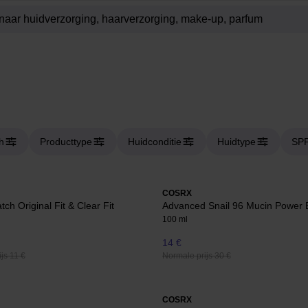
h
Producttype
Huidconditie
Huidtype
SP
COSRX
ch Original Fit & Clear Fit
Advanced Snail 96 Mucin Power
100 ml
14 €
js 11 €
Normale prijs 30 €
COSRX