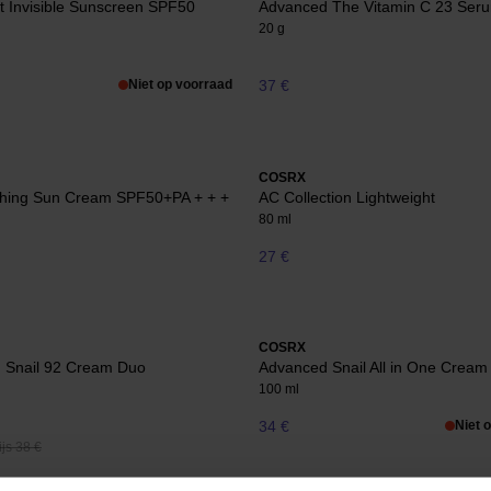
ht Invisible Sunscreen SPF50
Advanced The Vitamin C 23 Ser
20 g
Niet op voorraad
37 €
COSRX
thing Sun Cream SPF50+PA + + +
AC Collection Lightweight
80 ml
27 €
COSRX
 Snail 92 Cream Duo
Advanced Snail All in One Cream
100 ml
34 €
Niet 
js 38 €