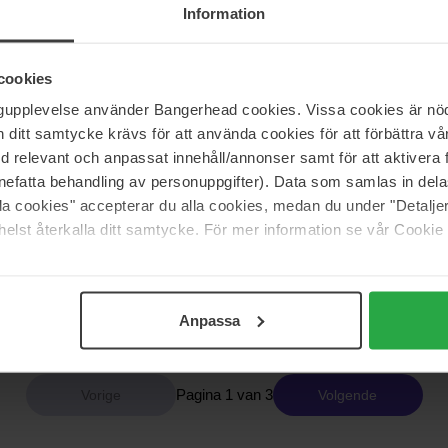
Information
COSRX
 Snail Mucin Power Gel
Advanced Snail Radiance Dual
80 ml
cookies
ngupplevelse använder Bangerhead cookies. Vissa cookies är nöd
43 €
itt samtycke krävs för att använda cookies för att förbättra vår
med relevant och anpassat innehåll/annonser samt för att aktiver
nefatta behandling av personuppgifter). Data som samlas in del
COSRX
alla cookies" accepterar du alla cookies, medan du under "Detal
khead Power Liquid
AHA/BHA Treatment - Kemisk Exfo
elst återkalla ditt samtycke. För mer information se vår Cookie
för Män som Vill Förnya Huden u
Skrubbing
Value Pack
36 €
Anpassa
Normale prijs 40 €
Pagina 1 van 3
Volgende