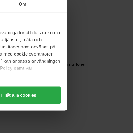
Om
COSRX
Advanced Snail Set
Value Pack
vändiga för att du ska kunna
26 €
a tjänster, mäta och
Normale prijs 33 €
a funktioner som används på
as med cookieleverantören.
COSRX
jer" kan anpassa användningen
liering
5 PDRN B5 Vital Soothing Toner
 Policy samt vår
tan
280 ml
30 €
Tillåt alla cookies