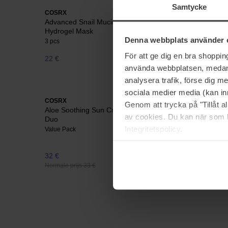
Samtycke
COSRX
COSRX
Advanced Snail Mucin Power Activating
Advanced
Hydrogel Mask
150 ml
Denna webbplats använder 
3 pcs
För att ge dig en bra shoppi
22 €
30 €
använda webbplatsen, medan d
analysera trafik, förse dig 
sociala medier media (kan in
COSRX
COSRX
Genom att trycka på "Tillåt 
Aloe Soothing Sun Cream SPF50+PA + + +
BHA Blac
av cookies. Du kan när som h
Duo
100 ml
Integritetspolicy.
Value Pack
32 €
31 €
Normale prijs 33 €